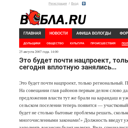
Регистрация
Вход
ГЛАВНАЯ
НОВОСТИ
АФИША ВОЛОГДЫ
ФО
ДОЛЬЩИКИ
ОБЩЕСТВО
КУЛЬТУРА
ПРОИСШЕСТВИЯ
ПОЛ
25 августа 2007 года. 14:00
Это будет почти нацпроект, то
сегодня вплотную занялись...
Это будет почти нацпроект, только региональный. 
На совещании глав районов первым делом слово да
предложения власти тут же брали на карандаш и уж
сельском поселении теперь появится — участковый
будет не столько бытовые проблемы решать, сколь
многочисленными законами!» Должность введут уж
заполнить вакансии будет нелегко. Ведь специалис