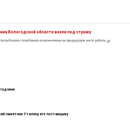
ния Вологодской области взяли под стражу
лоупотреблении служебными полномочиями на предыдущем месте работы
→
огодчине
кий памятник Сталину его поставщику