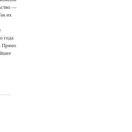
ьство —
ак их
е
о года
0. Прямо
айшее