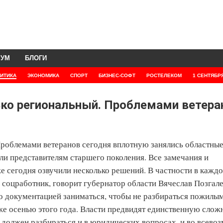
РУМ
БЛОГИ
ИТИКА
ЭКОНОМИКА
СПОРТ
БИЗНЕС-СОФТ
РОСТЕЛЕКОМ
1 СЕНТЯБР
лько региональный. Проблемами ветера
Проблемами ветеранов сегодня вплотную занялись областные
ли представителям старшего поколения. Все замечания и
е сегодня озвучили несколько решений. В частности в кажд
 соцработник, говорит губернатор области Вячеслав Позгал
ко документацией заниматься, чтобы не разбираться пожилы
е осенью этого года. Власти предвидят единственную слож
т должен разбираться и в юридических вопросах, и во всево