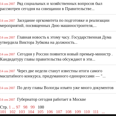
Ряд социальных и хозяйственных вопросов был
14 сен 2007
рассмотрен сегодня на совещании в Правительстве...
Заседание оргкомитета по подготовке и реализации
14 сен 2007
мероприятий, посвященных Дню машиностроителя,...
Главная новость к этому часу. Государственная Дума
14 сен 2007
утвердила Виктора Зубкова на должность...
Сегодня у России появится новый премьер-министр .
14 сен 2007
Кандидатуру главы правительства обсуждают в эти...
Через две недели станут известны итоги самого
14 сен 2007
масштабного конкурса, придуманного единороссами — "...
По делу главы Вологды изъято уже много документов
14 сен 2007
Губернатор сегодня работает в Москве
14 сен 2007
Стр.
1
...
97
98
99
100
101
102
103
104
105
106
107
108
109
110
111
...