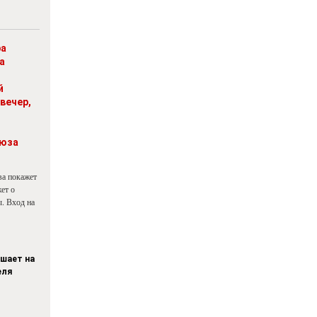
ра
а
й
вечер,
юза
ва покажет
ет о
. Вход на
ашает на
еля