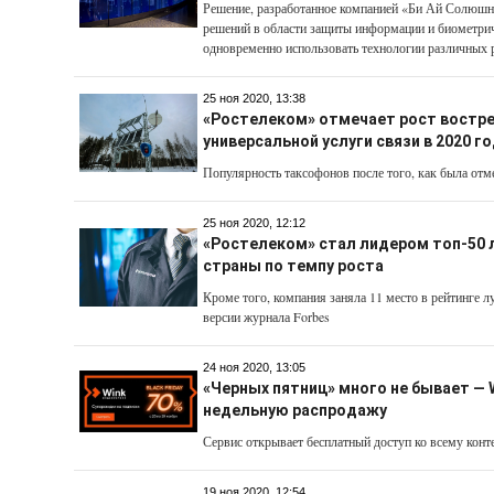
Решение, разработанное компанией «Би Ай Солюшн
решений в области защиты информации и биометрич
одновременно использовать технологии различных 
25 ноя 2020, 13:38
«Ростелеком» отмечает рост востр
универсальной услуги связи в 2020 г
Популярность таксофонов после того, как была отме
25 ноя 2020, 12:12
«Ростелеком» стал лидером топ-50 
страны по темпу роста
Кроме того, компания заняла 11 место в рейтинге 
версии журнала Forbes
24 ноя 2020, 13:05
«Черных пятниц» много не бывает — 
недельную распродажу
Сервис открывает бесплатный доступ ко всему конте
19 ноя 2020, 12:54