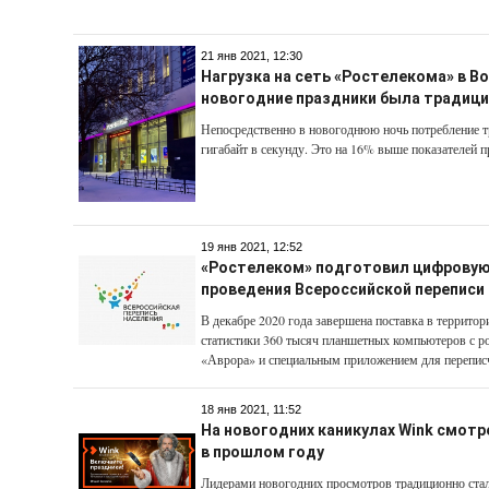
21 янв 2021, 12:30
Нагрузка на сеть «Ростелекома» в В
новогодние праздники была традиц
Непосредственно в новогоднюю ночь потребление т
гигабайт в секунду. Это на 16% выше показателей 
19 янв 2021, 12:52
«Ростелеком» подготовил цифровую
проведения Всероссийской переписи
В декабре 2020 года завершена поставка в террито
статистики 360 тысяч планшетных компьютеров с р
«Аврора» и специальным приложением для перепис
18 янв 2021, 11:52
На новогодних каникулах Wink смотре
в прошлом году
Лидерами новогодних просмотров традиционно ста