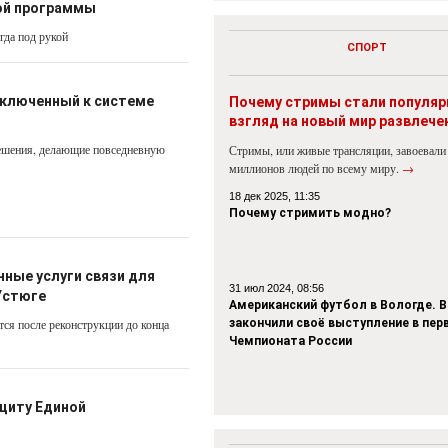
ой программы
гда под рукой
СПОРТ
дключенный к системе
Почему стримы стали популя
взгляд на новый мир развлече
ешения, делающие повседневную
Стримы, или живые трансляции, завоевали
миллионов людей по всему миру.
→
18 дек 2025, 11:35
Почему стримить модно?
ные услуги связи для
31 июл 2024, 08:56
Устюге
Американский футбол в Вологде. В
тся после реконструкции до конца
закончили своё выступление в пер
Чемпионата России
щиту Единой