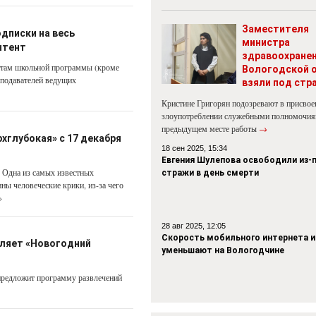
Заместителя
дписки на весь
министра
нтент
здравоохране
метам школьной программы (кроме
Вологодской 
еподавателей ведущих
взяли под стр
Кристине Григорян подозревают в присвое
злоупотреблении служебными полномочия
предыдущем месте работы
→
хглубокая» с 17 декабря
18 сен 2025, 15:34
Евгения Шулепова освободили из-
 Одна из самых известных
стражи в день смерти
ны человеческие крики, из-за чего
»
28 авг 2025, 12:05
Скорость мобильного интернета и
вляет «Новогодний
уменьшают на Вологодчине
 предложит программу развлечений