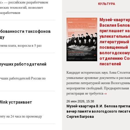
с» — российским разработчиком
КУЛЬТУРА
еских технологий, позволяет
разработчиков
Музей-кварти
Василия Белов
приглашает на
ебованности таксофонов
увлекательны
оду
литературный 
нена плата, возросла в 5 раз
посвященный
вологодскому
отделению Со
писателей
лучших работодателей
Кандидат исторических наук Анна Столето
уникальные архивные документы и расскаж
лучших работодателей России по
развитии литературной жизни Вологодчины
мероприятие свободный. Предварительная
регистрация не требуется
→
26 июн 2026, 15:38
Wink устраивает
Музей-квартира В.И. Белова пригл
вечер памяти вологодского писат
нту на 24 часа по промокоду
Сергея Багрова