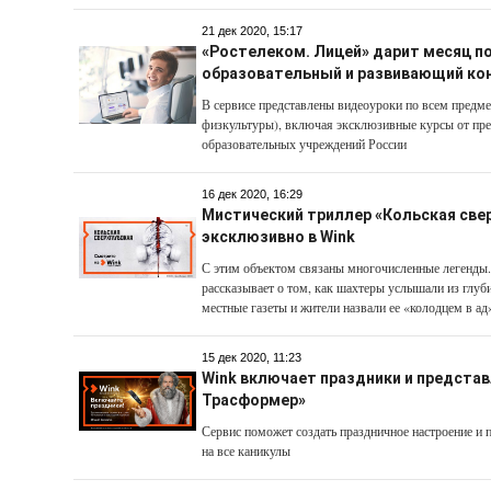
21 дек 2020, 15:17
«Ростелеком. Лицей» дарит месяц по
образовательный и развивающий ко
В сервисе представлены видеоуроки по всем пред
физкультуры), включая эксклюзивные курсы от пр
образовательных учреждений России
16 дек 2020, 16:29
Мистический триллер «Кольская свер
эксклюзивно в Wink
С этим объектом связаны многочисленные легенды.
рассказывает о том, как шахтеры услышали из глуби
местные газеты и жители назвали ее «колодцем в ад
15 дек 2020, 11:23
Wink включает праздники и предста
Трасформер»
Сервис поможет создать праздничное настроение и
на все каникулы