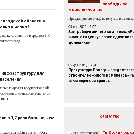
свободы за
мошенничество
Правда приговор ещё не вступил в законн
ологодской области в
ионно высокой
03 ноя 2020, 11:07
Застройщик жилого комплекса «Р
рафика составляло в среднем 140
вновь отодвинул сроки сдачи квар
прошлого года
дольщикам
05 дек 2019, 13:24
Прокуратура Вологды предостере
 инфраструктуру для
строителей жилого комплекса «Р
 населения
из-за переноса сроков
риальные органы государственной
оссийской операционной системой
чиков
ОБЩЕСТВО
ли в 1,7 раза больше, чем
ли картины «Один дома», «Один
Ещё одна юна