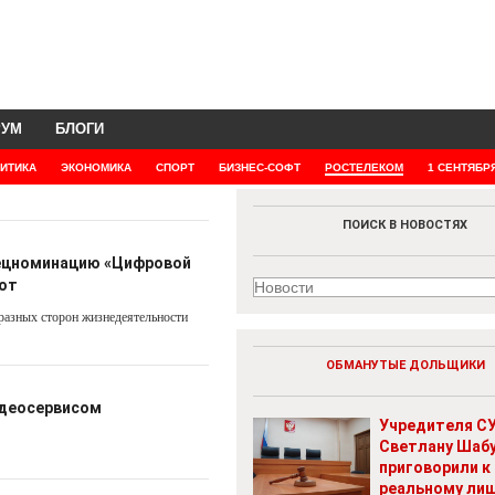
РУМ
БЛОГИ
ИТИКА
ЭКОНОМИКА
СПОРТ
БИЗНЕС-СОФТ
РОСТЕЛЕКОМ
1 СЕНТЯБР
ПОИСК В НОВОСТЯХ
пецноминацию «Цифровой
бот
разных сторон жизнедеятельности
ОБМАНУТЫЕ ДОЛЬЩИКИ
видеосервисом
Учредителя СУ
Светлану Шаб
приговорили к
реальному ли