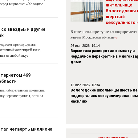
перед вырвались «Холодное
жительница
Вологодчины 
жертвой
сексуального 
 со звезды» и другие
В совершении преступления подозревается
nk
житель Московской области
→
ъединяет преимущества
26 июл 2026, 19:14
отличной коллекцией кино,
Взрыв газа разворотил комнату и
ента на любой вкус
чердачное перекрытие в многокв
доме
нтернетом 469
области
13 июл 2026, 16:34
ии, избирательные комиссии,
Вологодские школьницы шесть ле
акушерские пункты, органы
подвергались сексуализированном
насилию
отал четверть миллиона