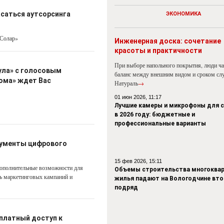
асаться аутсорсинга
ЭКОНОМИКА
-Солар»
Инженерная доска: сочетание
красоты и практичности
При выборе напольного покрытия, люди ч
ула» с голосовым
баланс между внешним видом и сроком сл
ома» ждет Вас
Натураль
→
01 июн 2026, 11:17
Лучшие камеры и микрофоны для 
в 2026 году: бюджетные и
профессиональные варианты
рументы цифрового
15 фев 2026, 15:11
дополнительные возможности для
Объемы строительства многоквар
ть маркетинговых кампаний и
жилья падают на Вологодчине вто
подряд
платный доступ к