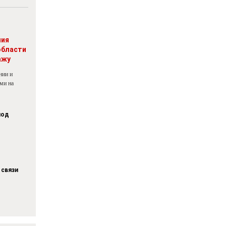
ния
области
ажу
нии и
ми на
под
 связи