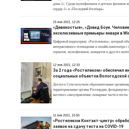
дома 2». Среди мультфильмов и детских фильмов в
сердце-2» и «Последний богатырь»
15 янв 2021, 12:25
«Девяностые», «Дэвид Боуи. Человек
эксклюзивные премьеры января в Wi
Цифровой видеосервис «Ростелекома», который об
интерактивного телевидения и онлайн-кинотеатра с 
сериалов, мультфильмов, концертов и другого конт
12 янв 2021, 12:33
За 2 года «Ростелеком» обеспечил и
социальных объектов Вологодской 
Доступ к Сети получили образовательные организац
территориальные органы Росгвардии, фельдшерско-
местного самоуправления, пожарные части и посты
11 янв 2021, 15:50
«Ростелеком Контакт-центр» обраб
заявок на сдачу теста на COVID-19