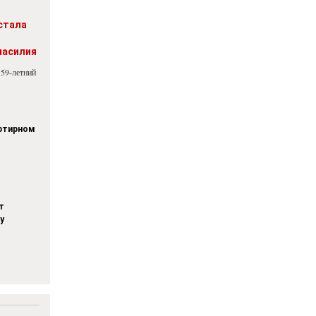
стала
насилия
 59-летний
артирном
т
у