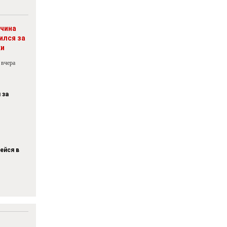
чина
ился за
ки
 вчера
 за
ейся в