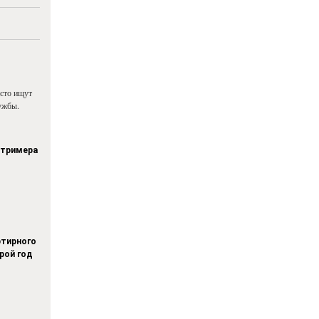
асто ищут
ужбы.
стримера
тирного
рой год