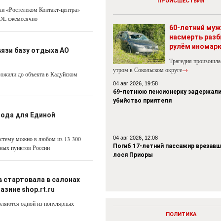
ПРОИСШЕСТВИЯ
ки «Ростелеком Контакт-центра»
KDL ежемесячно
60-летний муж
насмерть разб
рулём иномар
вязи базу отдыха АО
Трагедия произошла
утром в Сокольском округе
→
ложили до объекта в Кадуйском
04 авг 2026, 19:58
69-летнюю пенсионерку задержали
убийство приятеля
года для Единой
истему можно в любом из 13 300
04 авг 2026, 12:08
Погиб 17-летний пассажир врезавш
нных пунктов России
лося Приоры
 стартовала в салонах
зине shop.rt.ru
вляются одной из популярных
ПОЛИТИКА