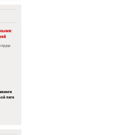
рными:
ний
 сердца
икинги
вой лиге