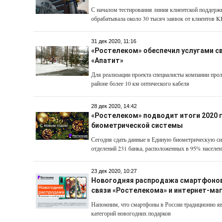
С началом тестирования линия клиентской поддерж
обрабатывала около 30 тысяч заявок от клиентов 
31 дек 2020, 11:16
«Ростелеком» обеспечил услугами с
«Апатит»
Для реализации проекта специалисты компании про
районе более 10 км оптического кабеля
28 дек 2020, 14:42
«Ростелеком» подводит итоги 2020 
биометрической системы
Сегодня сдать данные в Единую биометрическую с
отделений 231 банка, расположенных в 95% населе
23 дек 2020, 10:27
Новогодняя распродажа смартфонов
связи «Ростелекома» и интернет-мага
Напомним, что смартфоны в России традиционно я
категорий новогодних подарков