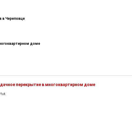
в в Череповце
многоквартирном доме
ердачное перекрытие в многоквартирном доме
га
→