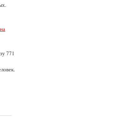
ых.
 на
зу 771
еловек.