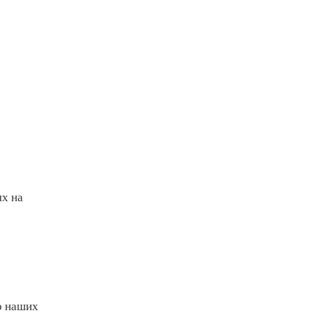
ях на
о наших