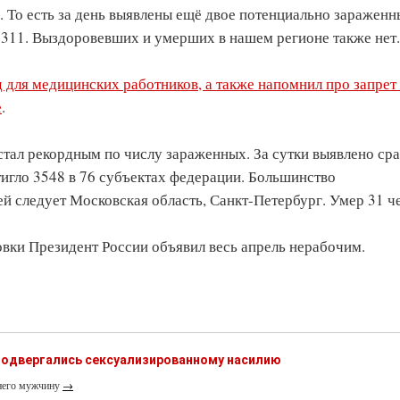
 То есть за день выявлены ещё двое потенциально зараженн
3311. Выздоровевших и умерших в нашем регионе также нет.
 для медицинских работников, а также напомнил про запрет
е
.
стал рекордным по числу зараженных. За сутки выявлено сра
игло 3548 в 76 субъектах федерации. Большинство
й следует Московская область, Санкт-Петербург. Умер 31 ч
вки Президент России объявил весь апрель нерабочим.
одвергались сексуализированному насилию
тнего мужчину
→