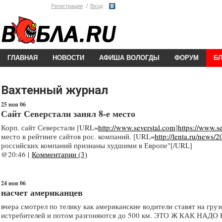
Регистрация
Вход
ГЛАВНАЯ
НОВОСТИ
АФИША ВОЛОГДЫ
ФОРУМ
Б
Вахтенный журнал
25 ноя 06
Сайт Северстали занял 8-е место
Корп. сайт Северстали [URL=
http://www.severstal.com
]
https://www.s
место в рейтинге сайтов рос. компаний. [URL=
http://lenta.ru/news/2
российских компаний признаны худшими в Европе"[/URL]
@20:46 |
Комментарии (3)
24 ноя 06
насчет американцев
вчера смотрел по телику как американские водители ставят на гру
истребителей и потом разгоняются до 500 км. ЭТО Ж КАК НАД