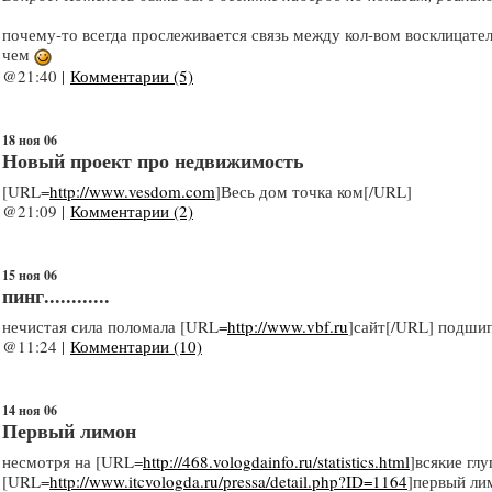
почему-то всегда прослеживается связь между кол-вом восклицател
чем
@21:40 |
Комментарии (5)
18 ноя 06
Новый проект про недвижимость
[URL=
http://www.vesdom.com
]Весь дом точка ком[/URL]
@21:09 |
Комментарии (2)
15 ноя 06
пинг............
нечистая сила поломала [URL=
http://www.vbf.ru
]сайт[/URL] подшип
@11:24 |
Комментарии (10)
14 ноя 06
Первый лимон
несмотря на [URL=
http://468.vologdainfo.ru/statistics.html
]всякие гл
[URL=
http://www.itcvologda.ru/pressa/detail.php?ID=1164
]первый ли