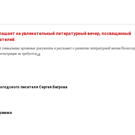
глашает на увлекательный литературный вечер, посвященный
ателей
т уникальные архивные документы и расскажет о развитии литературной жизни Вологод
егистрация не требуется
→
логодского писателя Сергея Багрова
грамма