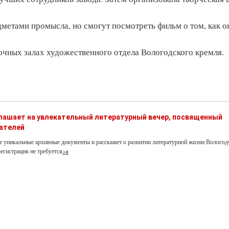
дметами промысла, но смогут посмотреть фильм о том, как о
вочных залах художественного отдела Вологодского кремля.
глашает на увлекательный литературный вечер, посвященный
ателей
т уникальные архивные документы и расскажет о развитии литературной жизни Вологод
егистрация не требуется
→