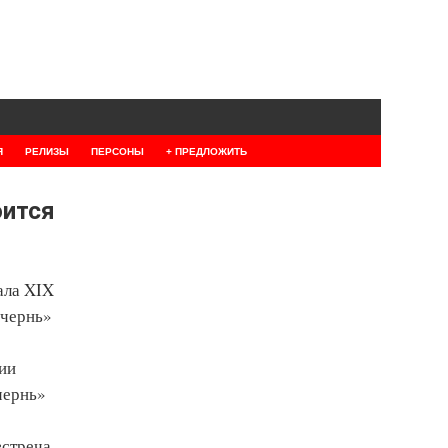
Я
РЕЛИЗЫ
ПЕРСОНЫ
+ ПРЕДЛОЖИТЬ
оится
ала XIX
 чернь»
ции
чернь»
встреча