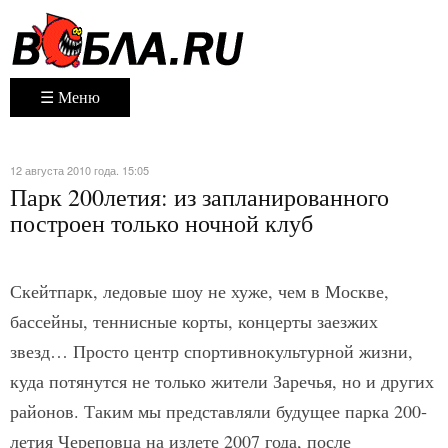
☰ Меню
12 августа 2010 года. 15:05
Парк 200­летия: из запланированного
построен только ночной клуб
Скейт­парк, ледовые шоу не хуже, чем в Москве,
бассейны, теннисные корты, концерты заезжих
звезд… Просто центр спортивно­культурной жизни,
куда потянутся не только жители Заречья, но и других
районов. Таким мы представляли будущее парка 200­
летия Череповца на излете 2007 года, после