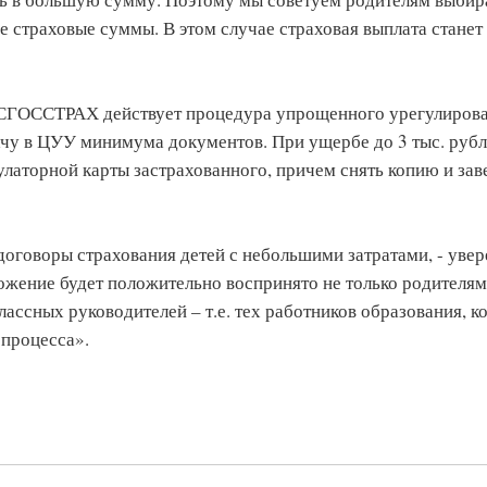
 страховые суммы. В этом случае страховая выплата станет
ОСГОССТРАХ действует процедура упрощенного урегулиров
чу в ЦУУ минимума документов. При ущербе до 3 тыс. рубл
латорной карты застрахованного, причем снять копию и зав
договоры страхования детей с небольшими затратами, - увер
ожение будет положительно воспринято не только родителям
лассных руководителей – т.е. тех работников образования, к
 процесса».