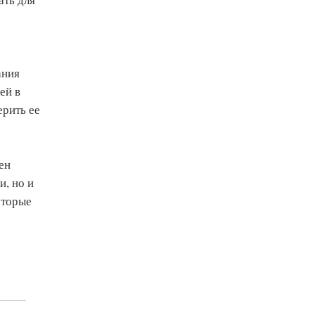
ания
ей в
ерить ее
ен
и, но и
оторые