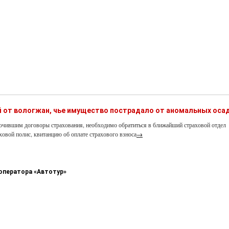
й от вологжан, чье имущество пострадало от аномальных оса
ючившим договоры страхования, необходимо обратиться в ближайший страховой отдел
ховой полис, квитанцию об оплате страхового взноса
→
оператора «Автотур»