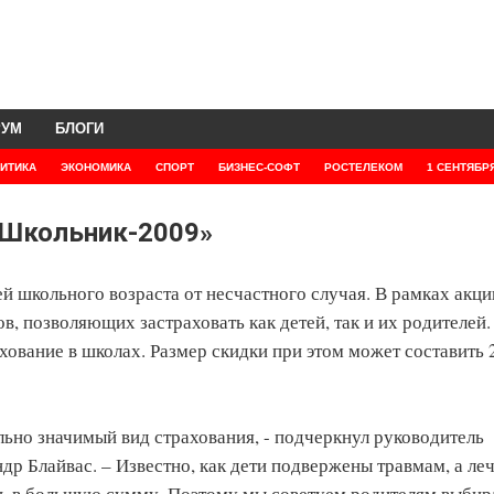
РУМ
БЛОГИ
ИТИКА
ЭКОНОМИКА
СПОРТ
БИЗНЕС-СОФТ
РОСТЕЛЕКОМ
1 СЕНТЯБР
«Школьник-2009»
й школьного возраста от несчастного случая. В рамках акци
в, позволяющих застраховать как детей, так и их родителей
ование в школах. Размер скидки при этом может составить 
льно значимый вид страхования, - подчеркнул руководитель
р Блайвас. – Известно, как дети подвержены травмам, а леч
ь в большую сумму. Поэтому мы советуем родителям выбир