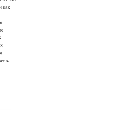
и как
н
ая
ые
В
ых
я
еев.