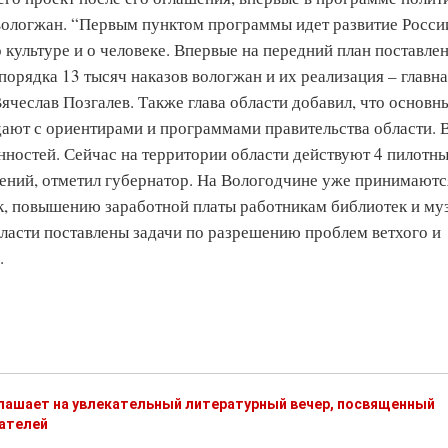
 вологжан. “Первым пунктом программы идет развитие Росси
 культуре и о человеке. Впервые на передний план поставле
орядка 13 тысяч наказов вологжан и их реализация – главн
 Вячеслав Позгалев. Также глава области добавил, что основн
дают с ориентирами и программами правительства области. 
нностей. Сейчас на территории области действуют 4 пилотн
лений, отметил губернатор. На Вологодчине уже принимаютс
, повышению заработной платы работникам библиотек и муз
бласти поставлены задачи по разрешению проблем ветхого и
.
глашает на увлекательный литературный вечер, посвященный
ателей