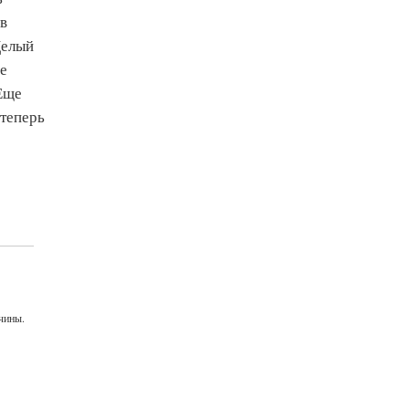
ов
Целый
е
 Еще
 теперь
чины.