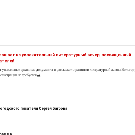
глашает на увлекательный литературный вечер, посвященный
ателей
т уникальные архивные документы и расскажет о развитии литературной жизни Вологод
егистрация не требуется
→
логодского писателя Сергея Багрова
грамма