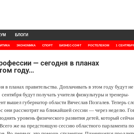
РУМ
БЛОГИ
ИТИКА
ЭКОНОМИКА
СПОРТ
БИЗНЕС-СОФТ
РОСТЕЛЕКОМ
1 СЕНТЯБР
рофессии — сегодня в планах
ом году...
 в планах правительства. Доплачивать в этом году будут не
 сентября будут получать учителя физкультуры и тренеры-
нт вышел губернатор области Вячеслав Позгалев. Теперь сл
ос они рассмотрят на ближайшей сессии — через неделю. Го
однять уровень физического развития детей, который сейчас
 Всего же на предстоящую сессию областного парламента по
ов. Во-первых, это помощь студентам. Планируется продлит