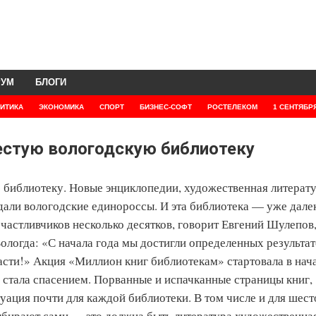
РУМ
БЛОГИ
ИТИКА
ЭКОНОМИКА
СПОРТ
БИЗНЕС-СОФТ
РОСТЕЛЕКОМ
1 СЕНТЯБР
естую вологодскую библиотеку
библиотеку. Новые энциклопедии, художественная литерату
едали вологодские единороссы. И эта библиотека — уже дале
счастливчиков несколько десятков, говорит Евгений Шулепов
Вологда: «С начала года мы достигли определенных результа
асти!» Акция «Миллион книг библиотекам» стартовала в нач
стала спасением. Порванные и испачканные страницы книг,
уация почти для каждой библиотеки. В том числе и для шест
ыбирают сами — это должна быть литература художественная