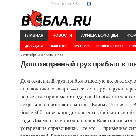
Регистрация
Вход
ГЛАВНАЯ
НОВОСТИ
АФИША ВОЛОГДЫ
ФО
ДОЛЬЩИКИ
ОБЩЕСТВО
КУЛЬТУРА
ПРОИСШЕСТВИЯ
ПОЛ
7 сентября 2007 года. 11:00
Долгожданный груз прибыл в ш
Долгожданный груз прибыл в шестую вологодскую 
справочники, словари — все это из рук в руки пер
первая, где принимают подарки. По области таких 
секретарь политсовета партии «Единая Россия» г. 
более 800 тысяч книг доставлены в библиотеки обл
года. Для многих книгохранилищ Вологодчины она 
устаревшие справочники. Всё это — привычная сит
вологодской. Единороссы издания для читателей в