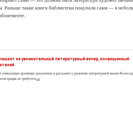
м. Раньше такие книги библиотеки покупали сами — в небо
абонементе.
глашает на увлекательный литературный вечер, посвященный
ателей
т уникальные архивные документы и расскажет о развитии литературной жизни Вологод
егистрация не требуется
→