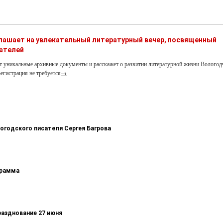
глашает на увлекательный литературный вечер, посвященный
ателей
т уникальные архивные документы и расскажет о развитии литературной жизни Вологод
егистрация не требуется
→
логодского писателя Сергея Багрова
грамма
разднование 27 июня