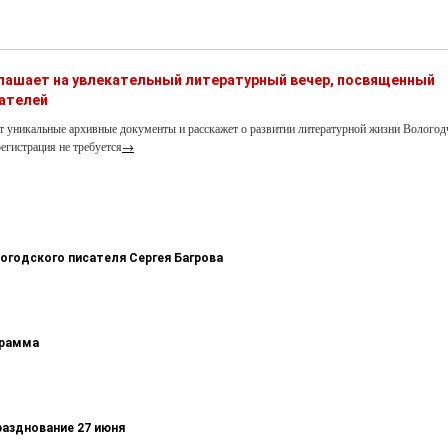
глашает на увлекательный литературный вечер, посвященный
ателей
т уникальные архивные документы и расскажет о развитии литературной жизни Вологод
егистрация не требуется
→
логодского писателя Сергея Багрова
грамма
разднование 27 июня