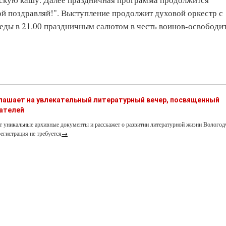
й поздравляй!". Выступление продолжит духовой оркестр с
беды в 21.00 праздничным салютом в честь воинов-освободит
глашает на увлекательный литературный вечер, посвященный
ателей
т уникальные архивные документы и расскажет о развитии литературной жизни Вологод
егистрация не требуется
→