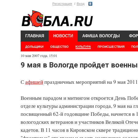
Регистрация
Вход
ГЛАВНАЯ
НОВОСТИ
АФИША ВОЛОГДЫ
ФО
ДОЛЬЩИКИ
ОБЩЕСТВО
КУЛЬТУРА
ПРОИСШЕСТВИЯ
ПОЛ
10 мая 2007 года. 15:01
9 мая в Вологде пройдет военны
С
афишей
праздничных мероприятий на 9 мая 2011
Военным парадом и митингом откроется День Поб
отделе культуры администрации города, 9 мая на г
посвященный 62-й годовщине Победы, начнется в 
вологодских ветеранов и участников Великой Отеч
кадетов. В 11 часов в Кировском сквере традицион
"фронтовые" сто грамм и съесть настоящую солда