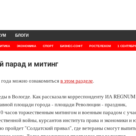
РУМ
БЛОГИ
ИТИКА
ЭКОНОМИКА
СПОРТ
БИЗНЕС-СОФТ
РОСТЕЛЕКОМ
1 СЕНТЯБР
й парад и митинг
 года можно ознакомиться
в этом разделе
.
еды в Вологде. Как рассказали корреспонденту ИА REGNUM
лавной площади города - площади Революции - праздник,
10 часов торжественным митингом и военным парадом с уча
ественной войны, курсантов института права и экономики и
но пройдет "Солдатский привал", где ветераны смогут выпит
тскую кашу. Далее праздничная программа продолжится