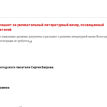
глашает на увлекательный литературный вечер, посвященный
ателей
т уникальные архивные документы и расскажет о развитии литературной жизни Вологод
егистрация не требуется
→
логодского писателя Сергея Багрова
грамма