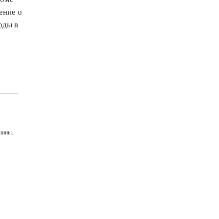
ение о
оды в
чины.