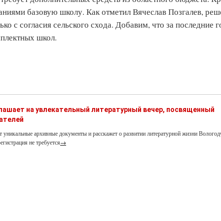
ваниями базовую школу. Как отметил Вячеслав Позгалев, реш
о с согласия сельского схода. Добавим, что за последние г
мплектных школ.
глашает на увлекательный литературный вечер, посвященный
ателей
т уникальные архивные документы и расскажет о развитии литературной жизни Вологод
егистрация не требуется
→