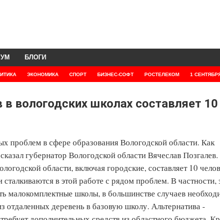
РУМ
БЛОГИ
ИТИКА
ЭКОНОМИКА
СПОРТ
БИЗНЕС-СОФТ
РОСТЕЛЕКОМ
1 СЕНТЯБР
 в вологодских школах составляет 10
х проблем в сфере образования Вологодской области. Как
казал губернатор Вологодской области Вячеслав Позгалев.
ологодской области, включая городские, составляет 10 челов
 сталкиваются в этой работе с рядом проблем. В частности, 
ыть малокомплектные школы, в большинстве случаев необход
из отдаленных деревень в базовую школу. Альтернатива -
е требует дополнительных средств из областного бюджета. К