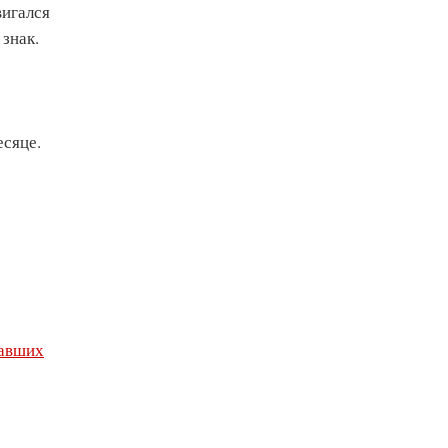
вигался
знак.
есяце.
авших