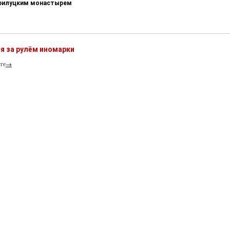
-Прилуцким монастырем
я за рулём иномарки
ге
→