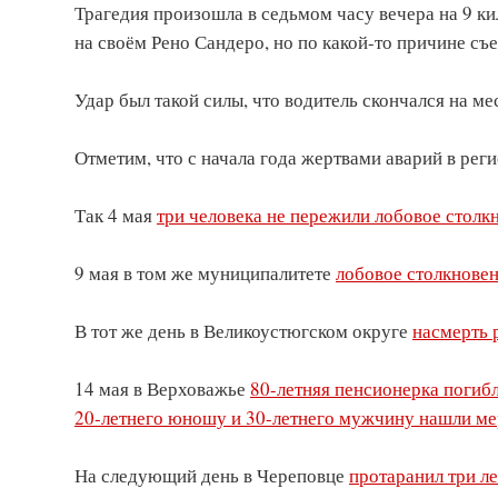
Трагедия произошла в седьмом часу вечера на 9 к
на своём Рено Сандеро, но по какой-то причине съ
Удар был такой силы, что водитель скончался на м
Отметим, что с начала года жертвами аварий в реги
Так 4 мая
три человека не пережили лобовое столк
9 мая в том же муниципалитете
лобовое столкновен
В тот же день в Великоустюгском округе
насмерть 
14 мая в Верховажье
80-летняя пенсионерка погиб
20-летнего юношу и 30-летнего мужчину нашли м
На следующий день в Череповце
протаранил три л