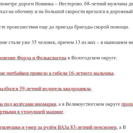
илометре дороги Новинка – Нестерово. 68-летний мужчина д
ехал на обочину и на большой скорости врезался в дорожный 
есте происшествия еще до приезда бригады скорой помощи.
оне стали уже 35 человек, причем 13 из них – в нынешнем м
новение Форда и Фольксвагена
в Вологодском округе.
ие питбайков привело к гибели 16-летнего мальчика
.
разбился 39-летний водитель квадроцикла
.
ла под колёсами иномарки
, а в Великоустюгском округе
проп
ертвыми в утонувшей машине
.
егковушки и умер за рулём ВАЗа 83-летний пенсионер
, а В