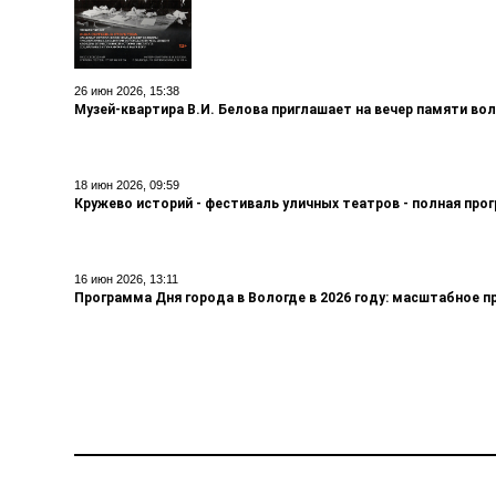
26 июн 2026, 15:38
Музей-квартира В.И. Белова приглашает на вечер памяти во
18 июн 2026, 09:59
Кружево историй - фестиваль уличных театров - полная про
16 июн 2026, 13:11
Программа Дня города в Вологде в 2026 году: масштабное п