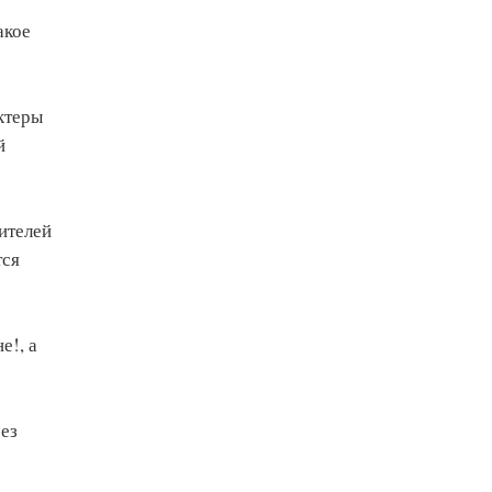
акое
ктеры
й
ителей
тся
е!, а
рез