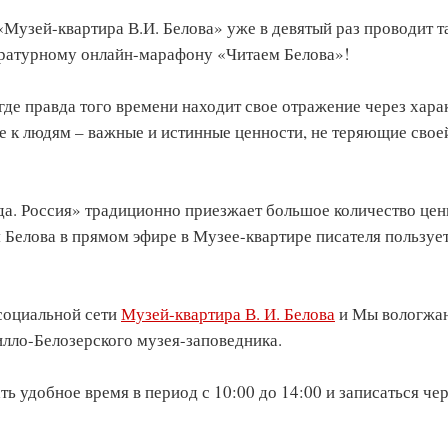
Музей-квартира В.И. Белова» уже в девятый раз проводит т
ературному онлайн-марафону «Читаем Белова»!
 где правда того времени находит свое отражение через хара
е к людям – важные и истинные ценности, не теряющие свое
да. Россия» традиционно приезжает большое количество цен
 Белова в прямом эфире в Музее-квартире писателя пользуе
социальной сети
Музей-квартира В. И. Белова
и Мы вологжан
рилло-Белозерского музея-заповедника.
ь удобное время в период с 10:00 до 14:00 и записаться че