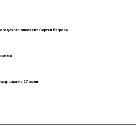
логодского писателя Сергея Багрова
грамма
разднование 27 июня