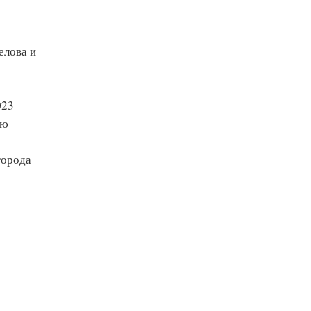
елова и
023
ию
города