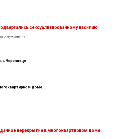
одвергались сексуализированному насилию
тнего мужчину
→
в в Череповце
многоквартирном доме
ердачное перекрытие в многоквартирном доме
га
→