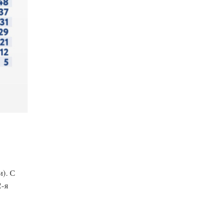
). С
2-я