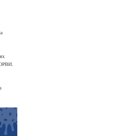
на
лях
 ОРВИ.
з