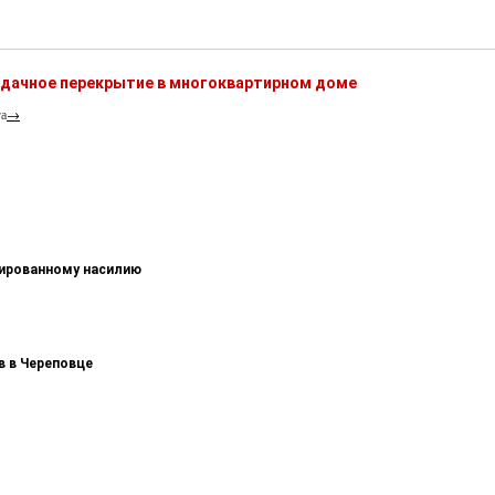
ердачное перекрытие в многоквартирном доме
га
→
зированному насилию
в в Череповце