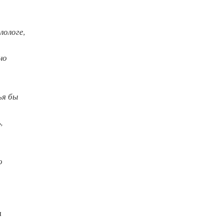
лологе,
но
ья бы
,
о
м