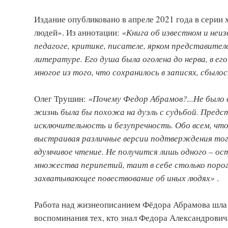
Издание опубликовано в апреле 2021 года в сери
людей». Из аннотации:
«Книга об известном и неи
педагоге, критике, писателе, ярком представителе
литературе. Его душа была оголена до нерва, в ег
многое из того, что сохранилось в записях, сбыло
Олег Трушин:
«Почему Федор Абрамов?...Не было в
жизнь была бы похожа на дуэль с судьбой. Предс
исключительность и безупречность. Обо всем, что 
выстраивая различные версии подтверждения тог
вдумчивое чтение. Не получится лишь одного – ос
множества перипетий, таит в себе столько порого
захватывающее повествование об иных людях»
.
Работа над жизнеописанием Фёдора Абрамова шла ц
воспоминания тех, кто знал Федора Александровича