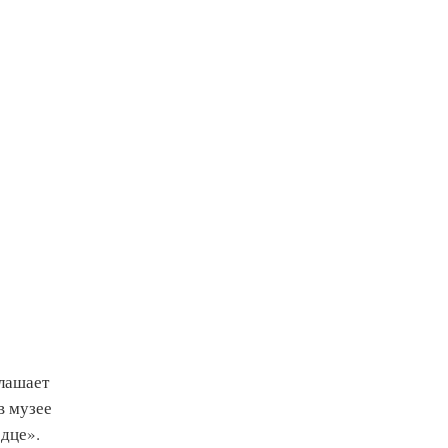
глашает
в музее
дце».