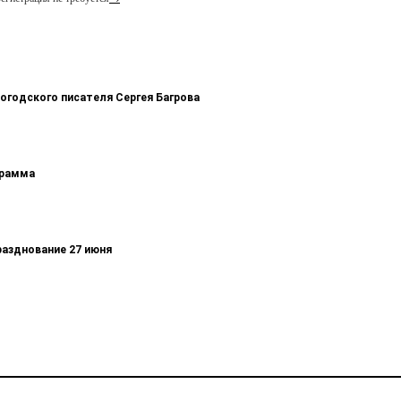
логодского писателя Сергея Багрова
грамма
разднование 27 июня