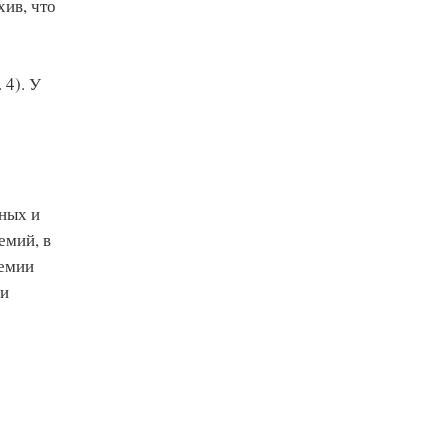
ив, что
 4). У
нных и
емий, в
ремии
 и