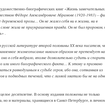
и художественно-биографических книг «Жизнь замечательных
звестном Фёдоре Александровиче Абрамове (1920-1983) – фи
 деревенской прозы… Он не жалел себя ни в жизни, ни в
о слове жила не приукрашенная правда. Он не был пророком, 
сь»
.
 русской литературе второй половины XX века писателя, ч
тавленное жизнеописание никоим образом не претендует на
оно в себя вобрало, вполне дозволительно судить и спорить
о или иного биографического факта… К этому и призвано
таться равнодушным к судьбе героя, ибо она, сотканная из
в и подводных течений, что с лихвой хватило бы не на одн
елое десятилетие. В основу издания положены не только
, но и материалы, хранящиеся в Санкт-Петербурге, в лично