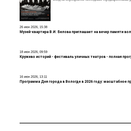
26 июн 2026, 15:38
Музей-квартира В.И. Белова приглашает на вечер памяти во
18 июн 2026, 09:59
Кружево историй - фестиваль уличных театров - полная про
16 июн 2026, 13:11
Программа Дня города в Вологде в 2026 году: масштабное п