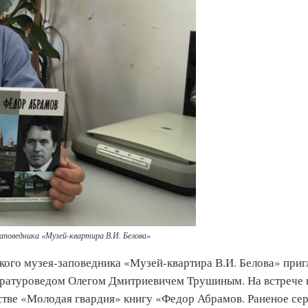
аповедника «Музей-квартира В.И. Белова»
ского музея-заповедника «Музей-квартира В.И. Белова» при
тературоведом Олегом Дмитриевичем Трушиным. На встрече 
стве «Молодая гвардия» книгу «Федор Абрамов. Раненое сер