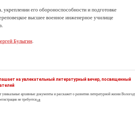
а, укреплении его обороноспособности и подготовке
Череповецкое высшее военное инженерное училище
а.
ергей Булыгин
.
глашает на увлекательный литературный вечер, посвященный
ателей
т уникальные архивные документы и расскажет о развитии литературной жизни Вологод
егистрация не требуется
→