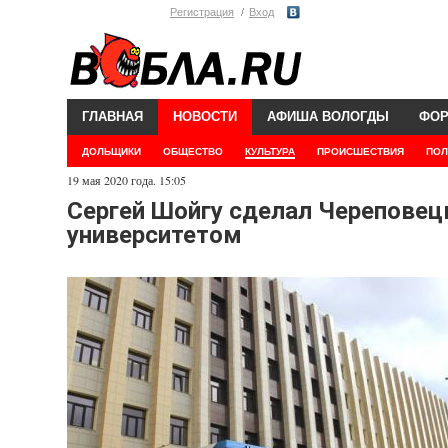
Регистрация
Вход
ГЛАВНАЯ
НОВОСТИ
АФИША ВОЛОГДЫ
ФО
ДОЛЬЩИКИ
ОБЩЕСТВО
КУЛЬТУРА
ПРОИСШЕСТВИЯ
ПОЛ
19 мая 2020 года. 15:05
Сергей Шойгу сделал Черепове
университетом