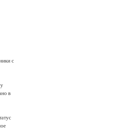
ники с
му
ано в
татус
ное