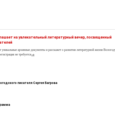
глашает на увлекательный литературный вечер, посвященный
ателей
т уникальные архивные документы и расскажет о развитии литературной жизни Вологод
егистрация не требуется
→
логодского писателя Сергея Багрова
грамма