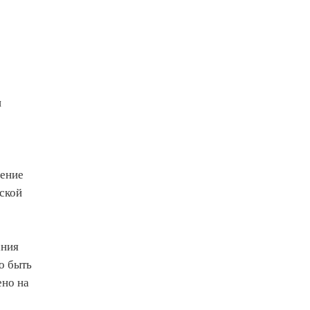
и
дение
ской
ания
о быть
ено на