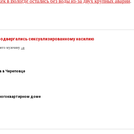
ек в Вологде остались без воды из-за двух крупных аварий
.
одвергались сексуализированному насилию
тнего мужчину
→
в в Череповце
многоквартирном доме