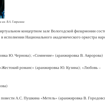
 им. В.А. Гаврилина
Виртуальном концертном зале Вологодской филармонии сост
 в исполнении Национального академического оркестра на
овка Ю. Чернова); «Сомнение» (аранжировка В. Авророва)
а «Жестокий романс» (аранжировка Ю. Кузина); «Любовь –
нова)
к повести А.С. Пушкина «Метель» (аранжировка В. Городов