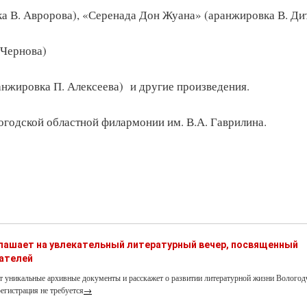
ка В. Авророва), «Серенада Дон Жуана» (аранжировка В. Ди
 Чернова)
анжировка П. Алексеева) и другие произведения.
логодской областной филармонии им. В.А. Гаврилина.
глашает на увлекательный литературный вечер, посвященный
ателей
т уникальные архивные документы и расскажет о развитии литературной жизни Вологод
егистрация не требуется
→