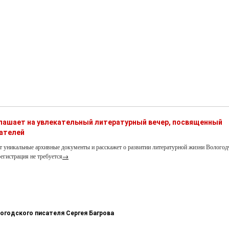
глашает на увлекательный литературный вечер, посвященный
ателей
т уникальные архивные документы и расскажет о развитии литературной жизни Вологод
егистрация не требуется
→
логодского писателя Сергея Багрова