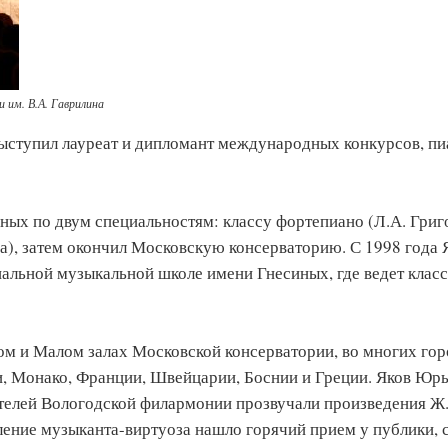
 им. В.А. Гаврилина
выступил лауреат и дипломант международных конкурсов, пи
ных по двум специальностям: классу фортепиано (Л.А. Григ
ва), затем окончил Московскую консерваторию. С 1998 года 
альной музыкальной школе имени Гнесиных, где ведет класс
ом и Малом залах Московской консерватории, во многих го
ии, Монако, Франции, Швейцарии, Боснии и Греции. Яков Юр
телей Вологодской филармонии прозвучали произведения Ж
упление музыканта-виртуоза нашло горячий прием у публики, 