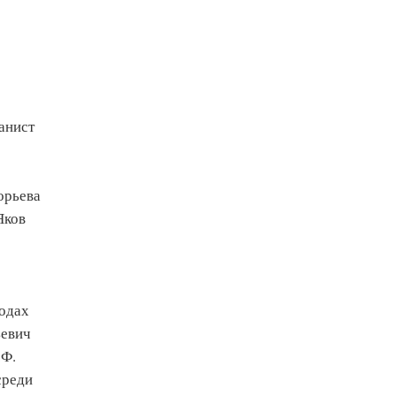
анист
орьева
Яков
родах
ьевич
.Ф.
среди