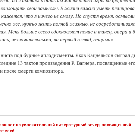
 звёзд, но я пытаюсь дать им мастерство игры на фортепиа
 воплощать свои замыслы. В жизни важно уметь планирова
 кажется, что я ничего не смогу. Но спустя время, осмысли
нечно же, нужно жить полной жизнью, не сосредотачиваяс
я. Меня больше всего вдохновляет пение и танец, опера и 
шись, незначительными, на первый взгляд, вещами»
.
аниста под бурные аплодисменты. Яков Кацнельсон сыграл д
ледние 13 тактов произведения Р. Вагнера, посвященные ег
и после смерти композитора.
глашает на увлекательный литературный вечер, посвященный
ателей