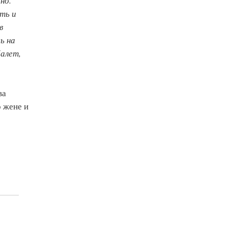
но.
ть и
в
ь на
балет,
ва
о жене и