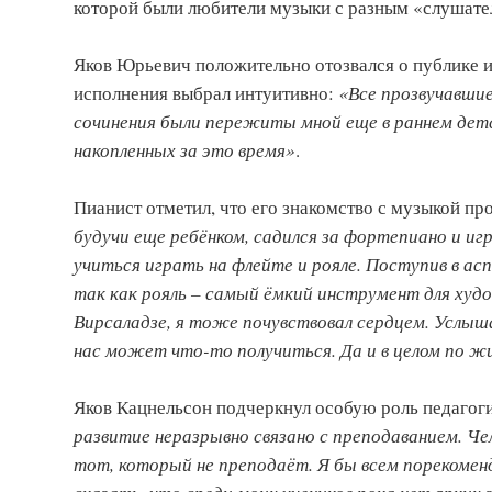
которой были любители музыки с разным «слушат
Яков Юрьевич положительно отозвался о публике и
исполнения выбрал интуитивно:
«Все прозвучавшие
сочинения были пережиты мной еще в раннем детс
накопленных за это время»
.
Пианист отметил, что его знакомство с музыкой п
будучи еще ребёнком, садился за фортепиано и иг
учиться играть на флейте и рояле. Поступив в асп
так как рояль – самый ёмкий инструмент для худ
Вирсаладзе, я тоже почувствовал сердцем. Услышав
нас может что-то получиться. Да и в целом по жи
Яков Кацнельсон подчеркнул особую роль педагоги
развитие неразрывно связано с преподаванием. Че
тот, который не преподаёт. Я бы всем порекомен