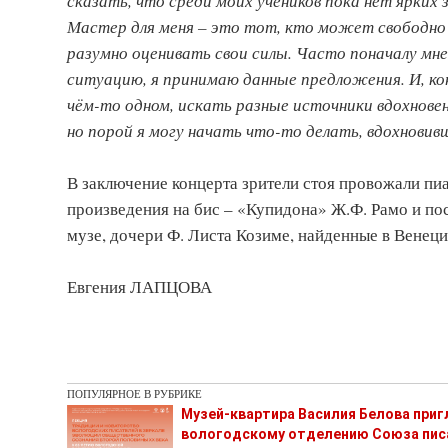
сказать, что среди моих учеников пока нет ярких
Мастер ­для меня – это тот, кто может свободно
разумно оценивать свои силы. Часто поначалу мне
ситуацию, я принимаю данные предложения. И, ко
чём-то одном, искать разные источники вдохновени
но порой я могу начать что-то делать, вдохновив
В заключение концерта зрители стоя провожали пи
произведения на бис – «Купидона» Ж.Ф. Рамо и пос
музе, дочери Ф. Листа Козиме, найденные в Венеци
Евгения ЛАПЦОВА
ПОПУЛЯРНОЕ В РУБРИКЕ
Музей-квартира Василия Белова при
вологодскому отделению Союза пис