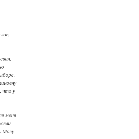
лов,
евал,
но
выборе,
тиновну
, что у
ля меня
ежели
. Могу