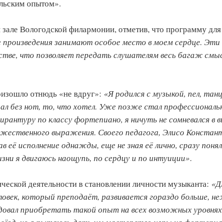
ельским опытом».
 зале Вологодской филармонии, отметив, что программу для
 произведения занимают особое место в моем сердце. Эти
тве, что позволяет передать слушателям весь багаж смыс
роизошло отнюдь «не вдруг»:
«Я родился с музыкой, пел, танц
рал без нот, то, что хотел. Уже позже стал профессиональ
ирантуру по классу фортепиано, я ничуть не сомневался в 
ожественного выражения. Своего педагога, Элисо Констан
 её исполнение однажды, еще не зная её лично, сразу понял
зни я двигаюсь наощупь, по сердцу и по интуиции»
.
ческой деятельности в становлении личности музыканта:
«Д
ловек, который преподаёт, развивается гораздо больше, н
довал приобретать такой опыт на всех возможных уровнях