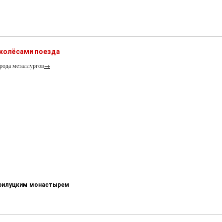
 колёсами поезда
рода металлургов
→
-Прилуцким монастырем