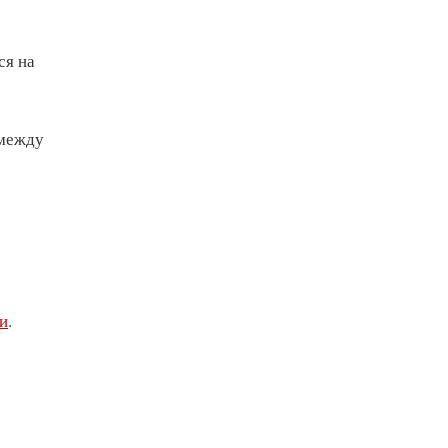
ся на
 между
и
.