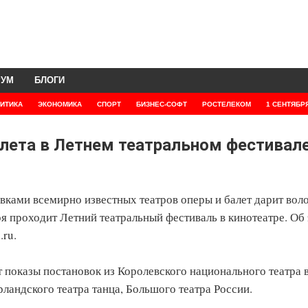
РУМ
БЛОГИ
ИТИКА
ЭКОНОМИКА
СПОРТ
БИЗНЕС-СОФТ
РОСТЕЛЕКОМ
1 СЕНТЯБР
лета в Летнем театральном фестивале
вками всемирно известных театров оперы и балет дарит во
я проходит Летний театральный фестиваль в кинотеатре. Об
.ru.
показы постановок из Королевского национального театра 
андского театра танца, Большого театра России.