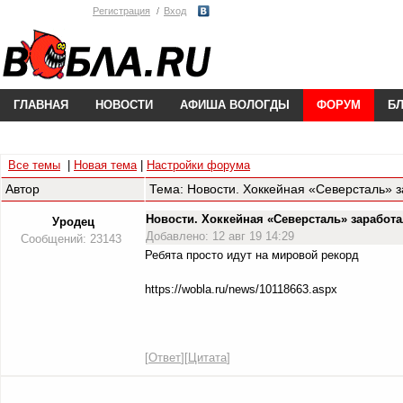
Регистрация
Вход
ГЛАВНАЯ
НОВОСТИ
АФИША ВОЛОГДЫ
ФОРУМ
Б
Все темы
|
Новая тема
|
Настройки форума
Автор
Тема: Новости. Хоккейная «Северсталь» з
Новости. Хоккейная «Северсталь» заработ
Уродец
Добавлено: 12 авг 19 14:29
Сообщений: 23143
Ребята просто идут на мировой рекорд
https://wobla.ru/news/10118663.aspx
[
Ответ
][
Цитата
]