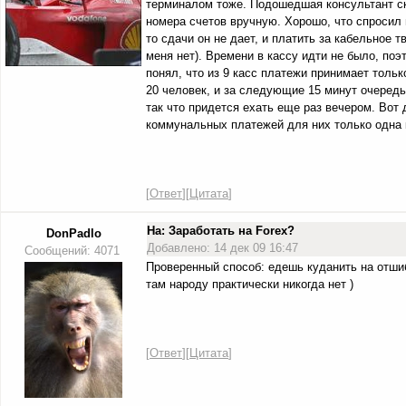
терминалом тоже. Подошедшая консультант 
номера счетов вручную. Хорошо, что спросил 
то сдачи он не дает, и платить за кабельное т
меня нет). Времени в кассу идти не было, поэ
понял, что из 9 касс платежи принимает тольк
20 человек, и за следующие 15 минут очередь
так что придется ехать еще раз вечером. Вот
коммунальных платежей для них только одна 
[
Ответ
][
Цитата
]
На: Заработать на Forex?
DonPadlo
Добавлено: 14 дек 09 16:47
Сообщений: 4071
Проверенный способ: едешь куданить на отшиб 
там народу практически никогда нет )
[
Ответ
][
Цитата
]