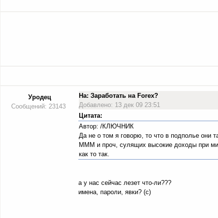
На: Заработать на Forex?
Уродец
Добавлено: 13 дек 09 23:51
Сообщений: 23143
Цитата:
Автор: /КЛЮЧНИК
Да не о том я говорю, то что в подполье они т
МММ и проч, сулящих высокие доходы при ми
как то так.
а у нас сейчас лезет что-ли???
имена, пароли, явки? (с)