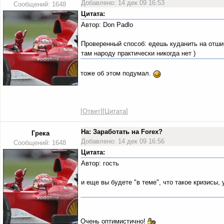
Добавлено: 14 дек 09 16:53
Сообщений: 1648
Цитата:
Автор: Don Padlo
Проверенный способ: едешь куданить на отшиб 
там народу практически никогда нет )
тоже об этом подумал.
[
Ответ
][
Цитата
]
На: Заработать на Forex?
Грека
Добавлено: 14 дек 09 16:56
Сообщений: 1648
Цитата:
Автор: гость
и еще вы будете "в теме", что такое кризисы, 
Очень оптимистично!