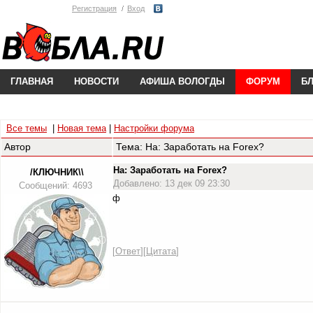
Регистрация
Вход
ГЛАВНАЯ
НОВОСТИ
АФИША ВОЛОГДЫ
ФОРУМ
Б
Все темы
|
Новая тема
|
Настройки форума
Автор
Тема: На: Заработать на Forex?
На: Заработать на Forex?
/КЛЮЧНИК\\
Добавлено: 13 дек 09 23:30
Сообщений: 4693
ф
[
Ответ
][
Цитата
]