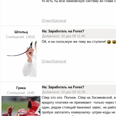
то есть ты всю банковскую систему во главе
[
Ответ
][
Цитата
]
На: Заработать на Forex?
Штольц
Добавлено: 14 дек 09 11:46
Сообщений: 13016
Ой, и на скользкую же тему вы ступили!
[
Ответ
][
Цитата
]
На: Заработать на Forex?
Грека
Добавлено: 14 дек 09 16:36
Сообщений: 1648
Сбер это зло. Полное. Сбер на Зосимовской, в
кредиту платежи не принимают- только через 
один, рядом стоящий банкомат завис, не рабо
пробую заплатить коммуналку- штрих-коды не