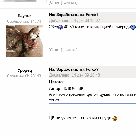
[
Ответ
][
Цитата
]
На: Заработать на Forex?
Паучок
Добавлено: 14 дек 09 18:07
Сообщений: 14774
Сбер
40-50 минут с квитанцией в очереди
[
Ответ
][
Цитата
]
На: Заработать на Forex?
Уродец
Добавлено: 14 дек 09 18:48
Сообщений: 23143
Цитата:
Автор: /КЛЮЧНИК
А я что-то грешным делом думал что во главе 
тянет
ЦБ не участнег - он хозяин пруда