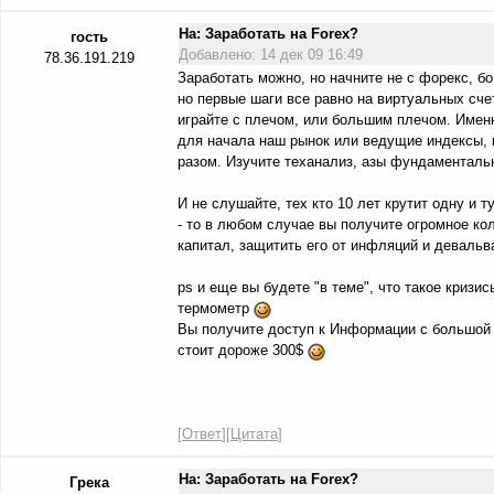
На: Заработать на Forex?
гость
Добавлено: 14 дек 09 16:49
78.36.191.219
Заработать можно, но начните не с форекс, 
но первые шаги все равно на виртуальных сче
играйте с плечом, или большим плечом. Именн
для начала наш рынок или ведущие индексы, к
разом. Изучите теханализ, азы фундаментальн
И не слушайте, тех кто 10 лет крутит одну и т
- то в любом случае вы получите огромное ко
капитал, защитить его от инфляций и девальва
ps и еще вы будете "в теме", что такое кризи
термометр
Вы получите доступ к Информации с большой б
стоит дороже 300$
[
Ответ
][
Цитата
]
На: Заработать на Forex?
Грека