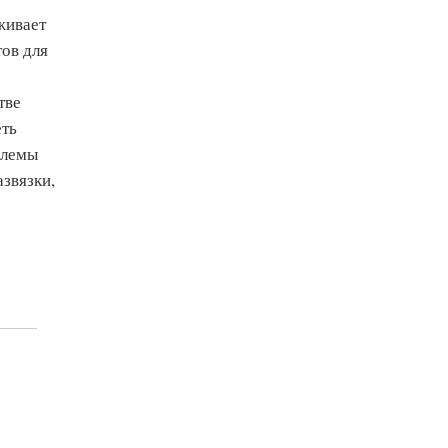
живает
ов для
тве
еть
блемы
азвязки,