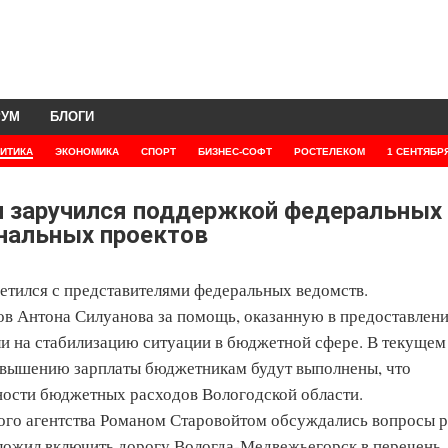
РУМ
БЛОГИ
ИТИКА
ЭКОНОМИКА
СПОРТ
БИЗНЕС-СОФТ
РОСТЕЛЕКОМ
1 СЕНТЯБР
и заручился поддержкой федеральных
ональных проектов
ретился с представителями федеральных ведомств.
в Антона Силуанова за помощь, оказанную в предоставлен
ли на стабилизацию ситуации в бюджетной сфере. В текущем
повышению зарплаты бюджетникам будут выполнены, что
ости бюджетных расходов Вологодской области.
ого агентства Романом Старовойтом обсуждались вопросы р
ложил включить дорогу Вологда-Медвежьегорск в перечень