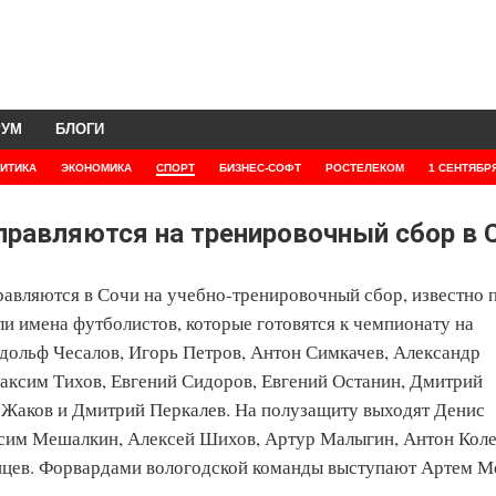
РУМ
БЛОГИ
ИТИКА
ЭКОНОМИКА
СПОРТ
БИЗНЕС-СОФТ
РОСТЕЛЕКОМ
1 СЕНТЯБР
правляются на тренировочный сбор в 
авляются в Сочи на учебно-тренировочный сбор, известно 
и имена футболистов, которые готовятся к чемпионату на
дольф Чесалов, Игорь Петров, Антон Симкачев, Александр
аксим Тихов, Евгений Сидоров, Евгений Останин, Дмитрий
Жаков и Дмитрий Перкалев. На полузащиту выходят Денис
сим Мешалкин, Алексей Шихов, Артур Малыгин, Антон Коле
янцев. Форвардами вологодской команды выступают Артем М