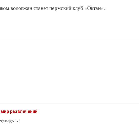
иком вологжан станет пермский клуб «Октан».
 мир развлечений
ему миру.
→