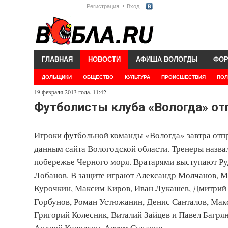
Регистрация
Вход
ГЛАВНАЯ
НОВОСТИ
АФИША ВОЛОГДЫ
ФО
ДОЛЬЩИКИ
ОБЩЕСТВО
КУЛЬТУРА
ПРОИСШЕСТВИЯ
ПОЛ
19 февраля 2013 года. 11:42
Футболисты клуба «Вологда» от
Игроки футбольной команды «Вологда» завтра отпр
данным сайта Вологодской области. Тренеры назвал
побережье Черного моря. Вратарями выступают Ру
Лобанов. В защите играют Александр Молчанов, М
Курочкин, Максим Киров, Иван Лукашев, Дмитрий 
Горбунов, Роман Устюжанин, Денис Санталов, Мак
Григорий Колесник, Виталий Зайцев и Павел Багр
Андрей Корелкин, Артем Суханов.