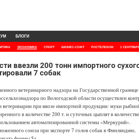
РУМ
БЛОГИ
ИТИКА
ЭКОНОМИКА
СПОРТ
БИЗНЕС-СОФТ
РОСТЕЛЕКОМ
1 СЕНТЯБР
сти ввезли 200 тонн импортного сухог
тировали 7 собак
венного ветеринарного надзора на Государственной границе
ссельхознадзора по Вологодской области осуществлен конт
и ветеринарии при ввозе импортной продукции: муки рыбно
иренного в количестве 200 т. и суточных цыплят в количеств
спользованием автоматизированной системы «Меркурий».
оженного союза при экспорте 7 голов собак в Финляндию,
иката формы 5а.