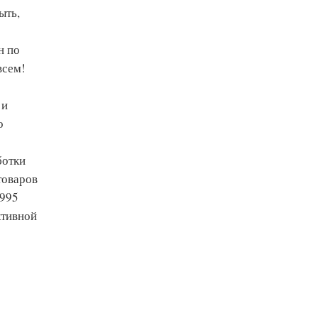
ыть,
н по
всем!
 и
о
ботки
товаров
1995
ктивной