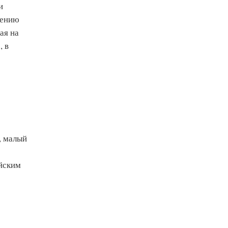
и
нению
ая на
, в
, малый
ейским