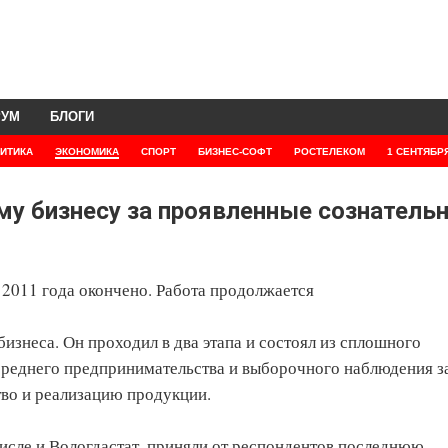
РУМ
БЛОГИ
ИТИКА
ЭКОНОМИКА
СПОРТ
БИЗНЕС-СОФТ
РОСТЕЛЕКОМ
1 СЕНТЯБР
му бизнесу за проявленные сознатель
2011 года окончено. Работа продолжается
изнеса. Он проходил в два этапа и состоял из сплошного
среднего предпринимательства и выборочного наблюдения з
тво и реализацию продукции.
числе и Вологдастат, приняли от респондентов последнюю