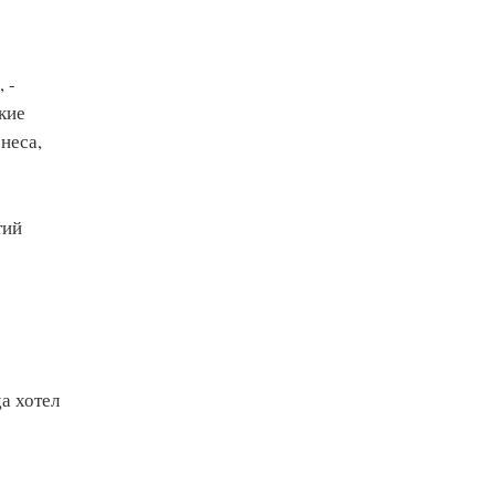
 -
кие
неса,
тий
а хотел