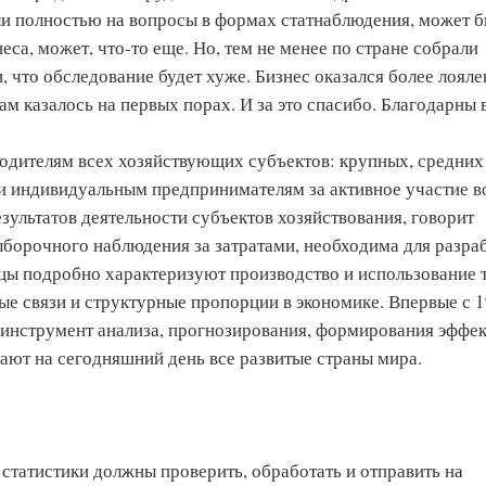
чали полностью на вопросы в формах статнаблюдения, может б
са, может, что-то еще. Но, тем не менее по стране собрали
что обследование будет хуже. Бизнес оказался более лояле
 казалось на первых порах. И за это спасибо. Благодарны 
водителям всех хозяйствующих субъектов: крупных, средних
и индивидуальным предпринимателям за активное участие в
зультатов деятельности субъектов хозяйствования, говорит
борочного наблюдения за затратами, необходима для разра
цы подробно характеризуют производство и использование 
е связи и структурные пропорции в экономике. Впервые с 
 инструмент анализа, прогнозирования, формирования эффе
дают на сегодняшний день все развитые страны мира.
статистики должны проверить, обработать и отправить на