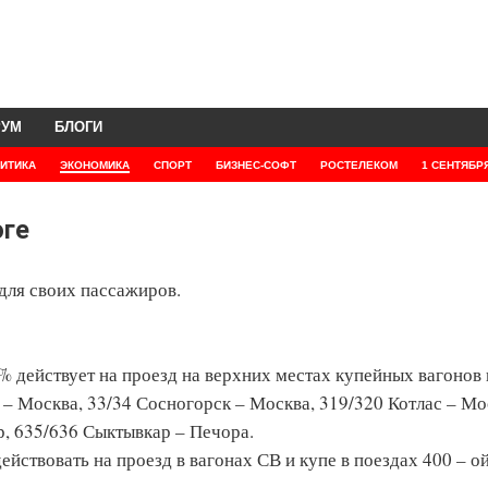
РУМ
БЛОГИ
ИТИКА
ЭКОНОМИКА
СПОРТ
БИЗНЕС-СОФТ
РОСТЕЛЕКОМ
1 СЕНТЯБР
оге
для своих пассажиров.
0% действует на проезд на верхних местах купейных вагонов
 Москва, 33/34 Сосногорск – Москва, 319/320 Котлас – Мо
р, 635/636 Сыктывкар – Печора.
ействовать на проезд в вагонах СВ и купе в поездах 400 – ой