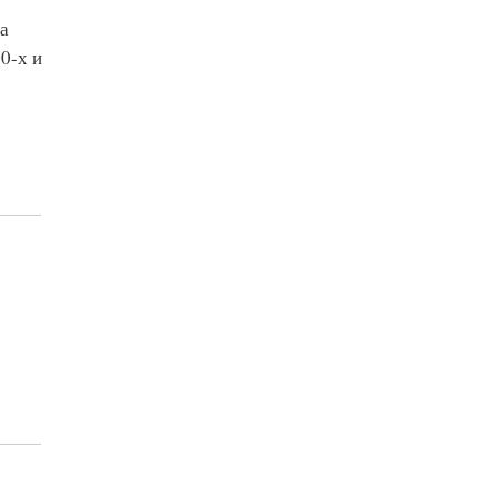
за
0-х и