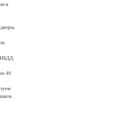
ни в
 дворы,
ов.
ГИБДД.
ло 40
етуем
ешком.