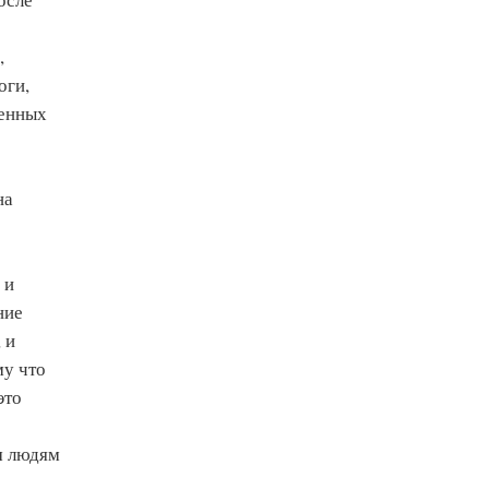
,
оги,
венных
на
 и
ние
 и
му что
это
м людям