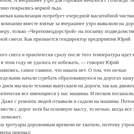
енно покрылись коркой льда.
ивневая канализация потребует очередной мас­штабной чистки
омпании вместе взятые за вчерашнее утро вывалили на дор
имеру, только «Череповецдорстрой» на посыпку подведомст
яной смеси. Как признается гендиректор предприятия Юрий
ого снега и практически сразу после того температура идет 
и в этом году не удалось ее избежать, — говорит Юрий
вились, самое главное, что наката нет. О том, что ночью
онедельник начали сгребать образовавшуюся на дорогах кашу
о днем мы мало техники выпускаем на дороги, так как движе
рактически все имеющиеся у нас машины. И песком посыпали,
. Даже с ремонта людей отзывали и садили на машины. Пото
мести с дорог хотя бы основную массу, то ночью, когда все 
е поможет.
на тротуары дорожникам времени не хватило, поэтому утро
вчера признал: