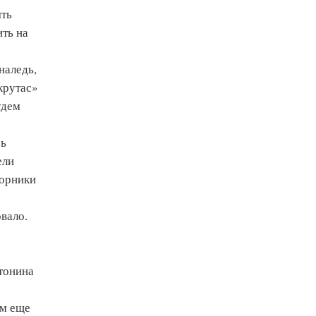
ять
ить на
наледь,
ыкрутас»
удем
сь
ели
ворники
вало.
тонина
ем еще