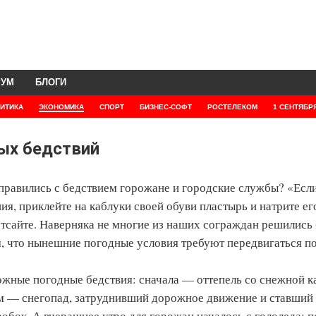
РУМ
БЛОГИ
ИТИКА
ЭКОНОМИКА
СПОРТ
БИЗНЕС-СОФТ
РОСТЕЛЕКОМ
1 СЕНТЯБР
ых бедствий
справились с бедствием горожане и городские службы? «Есл
ия, приклейте на каблуки своей обуви пластырь и натрите ег
т­сайте. Наверняка не многие из наших сограждан решились
м, что нынешние погодные условия требуют передвигаться п
ожные погодные бедствия: сначала — оттепель со снежной к
ом — снегопад, затруднивший дорожное движение и ставший
бок. А вчерашнее утро для горожан началось с гололеда: п