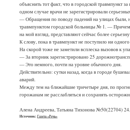
объяснить тот факт, что в городской травмпункт за
одном случае врачи не зарегистрировали серьезны
— Обращения по поводу падений на улицах были, 
травмпунктом город­ской больницы № 1. — Причем в
на мой взгляд, представляют сейчас более серьезн
К слову, пока в травмпункт не поступило ни одног
На скорой тоже не заметили всплеска вызовов к у
— За вторник зарегистрировано 25 дорожно­транс
— Это немного, почти на уровне обычного дня.
Действительно: сутки назад, когда в городе бушев
аварий.
Между тем на ближайшие три­четыре дня, по прогно
горожанам не расслабляться и сохранять осторожно
Алена Андреева, Татьяна Тихонова №50(22704) 24
Источник:
Газета «Речь»