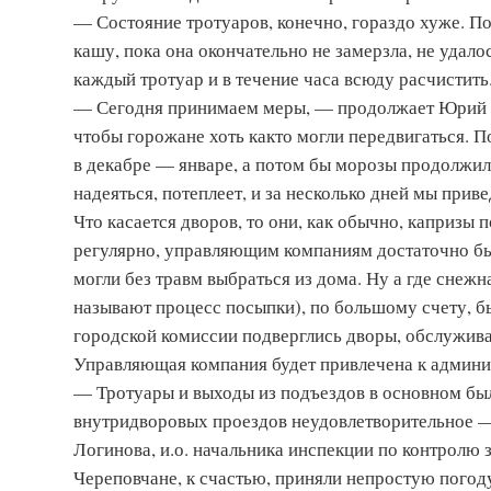
— Состояние тротуаров, конечно, гораздо хуже. 
кашу, пока она окончательно не замерзла, не удало
каждый тротуар и в течение часа всюду расчистить
— Сегодня принимаем меры, — продолжает Юрий 
чтобы горожане хоть как­то могли передвигаться. П
в декабре — январе, а потом бы морозы продолжили
надеяться, потеплеет, и за несколько дней мы прив
Что касается дворов, то они, как обычно, капризы
регулярно, управля­ющим компаниям достаточно бы
могли без травм выбраться из дома. Ну а где снеж
называют процесс посыпки), по большому счету, б
городской комиссии подверглись дворы, обслужив
Управляющая компания будет привлечена к админи
— Тротуары и выходы из подъездов в основном бы
внутридворовых проездов неудовлетворительное 
Логинова, и.о. начальника инспекции по контролю 
Череповчане, к счастью, приняли непростую погоду