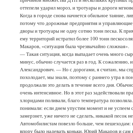
оттепели ударил мороз, и тротуары и дороги мгнов
Когда в городе снова начнется обильное таяние, л
потому что дорожные предприятия и управляющие к
дворы и тротуары не одну сотню тонн песка. К пр
ему территорий истратил более 100 тонн песко­сол
Макаров, «ситуация была чрезвычайно сложная».
— Такая ситуация, когда выпадает очень много сыр
минус, обычно случается раз в год. К сожалению, 
Александрович. — Но с дорогами, я считаю, мы спра
похолодает, мы знали, поэтому с раннего утра в п
продолжали это делать в течение всего дня. Обычн
очень интенсивное. Но в этот раз задействовали п
хлоридами поливали, благо температура позволяла
понимали: если днем упустим момент и не успеем с
замерзнет, уже ничего не сделать, никакой песок н
Автомобилистам повезло больше, чем пешеходам: 
впору было надевать коньки. Юрий Макаров и сам 