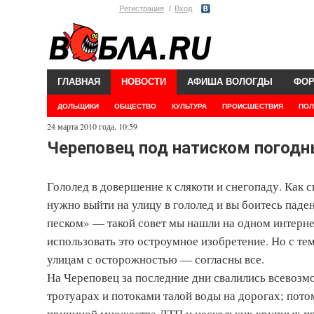
Регистрация
Вход
ГЛАВНАЯ
НОВОСТИ
АФИША ВОЛОГДЫ
ФО
ДОЛЬЩИКИ
ОБЩЕСТВО
КУЛЬТУРА
ПРОИСШЕСТВИЯ
ПОЛ
24 марта 2010 года. 10:59
Череповец под натиском погодн
Гололед в довершение к слякоти и снегопаду. Как 
нужно выйти на улицу в гололед и вы боитесь паден
песком» — такой совет мы нашли на одном интерне
использовать это остроумное изобретение. Но с те
улицам с осторожностью — согласны все.
На Череповец за последние дни свалились всевозм
тротуарах и потоками талой воды на дорогах; пот
причиной множества ДТП и нескольких крупных про