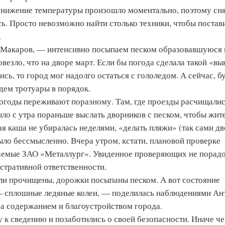
Понижение температуры произошло моментально, поэтому сн
сь. Просто невозможно найти столько техники, чтобы постав
.
Макаров, — интенсивно посыпаем песком образовавшуюся 
овезло, что на дворе март. Если бы погода сделала такой «в
сь, то город мог надолго остаться с гололедом. А сейчас, б
едем тротуары в порядок.
 погоды переживают по­разному. Там, где проезды расчищали
ло с утра пораньше выслать дворников с песком, чтобы жит
ная каша не убиралась неделями, «делать пляжи» (так сами д
ыло бессмысленно. Вчера утром, кстати, плановой проверке
аемые ЗАО «Металлург». Увиденное проверяющих не порадо
стративной ответственности.
ли прочищены, дорожки посыпаны песком. А вот состояние
— сплошные ледяные колеи, — поделилась наблюдениями Ан
за содержанием и благоустройством города.
 к сведению и позаботились о своей безопасности. Иначе ч