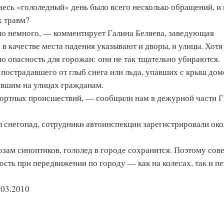
 весь «гололедный» день было всего несколько обращений, и 
х травм?
но немного, — комментирует Галина Беляева, заведующая
 качестве места падения указывают и дворы, и улицы. Хотя
ую опасность для горожан: они не так тщательно убираются.
о пострадавшего от глыб снега или льда, упавших с крыш дом
павшим на улицах гражданам.
портных происше­ствий, — сообщили нам в дежурной части 
ал снегопад, сотрудники автоинспекции зарегистрировали око
зам синоптиков, гололед в городе сохранится. По­этому сов
сть при передвижении по городу — как на колесах, так и п
.03.2010