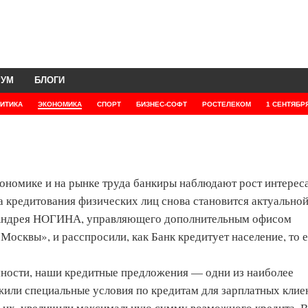
РУМ
БЛОГИ
ИТИКА
ЭКОНОМИКА
СПОРТ
БИЗНЕС-СОФТ
РОСТЕЛЕКОМ
1 СЕНТЯБР
кономике и на рынке труда банкиры наблюдают рост интерес
 кредитования физических лиц снова становится актуальной
ы Андрея НОГИНА, управляющего дополнительным офисом
сквы», и расспросили, как Банк кредитует население, то е
мности, наши кредитные предложения — одни из наиболее
жили специальные условия по кредитам для зарплатных клие
етьих, увеличили максимальную сумму возможного кредита. В