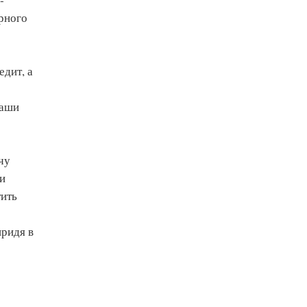
ярного
дит, а
наши
чу
и
тить
придя в