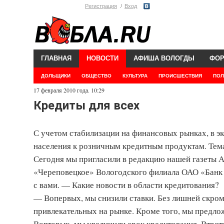
Регистрация
Вход
ГЛАВНАЯ
НОВОСТИ
АФИША ВОЛОГДЫ
ФО
ДОЛЬЩИКИ
ОБЩЕСТВО
КУЛЬТУРА
ПРОИСШЕСТВИЯ
ПОЛ
17 февраля 2010 года. 10:29
Кредиты для всех
С учетом стабилизации на финансовых рынках, в э
населения к розничным кредитным продуктам. Тема
Сегодня мы пригласили в редакцию нашей газет
«Череповецкое» Вологодского филиала ОАО «Банк Мо
с вами. — Какие новости в области кредитования?
— Во­первых, мы снизили ставки. Без лишней скро
привлекательных на рынке. Кроме того, мы предло
Во­вторых, мы увеличили срок кредитования. В­тр