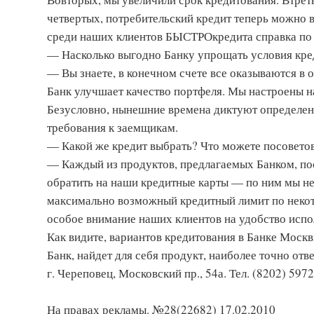
четвертых, потребительский кредит теперь можно в
среди наших клиентов БЫСТРОкредита справка по
— Насколько выгодно Банку упрощать условия кре
— Вы знаете, в конечном счете все оказываются в
Банк улучшает качество портфеля. Мы настроены н
Безусловно, нынешние времена диктуют определен
требования к заемщикам.
— Какой же кредит выбрать? Что можете посовето
— Каждый из продуктов, предлагаемых Банком, по
обратить на наши кредитные карты — по ним мы н
максимально возможный кредитный лимит по некот
особое внимание наших клиентов на удобство испо
Как видите, вариантов кредитования в Банке Москв
Банк, найдет для себя продукт, наиболее точно от
г. Череповец, Московский пр., 54а. Тел. (8202) 59­72
На правах рекламы. №28(22682) 17.02.2010