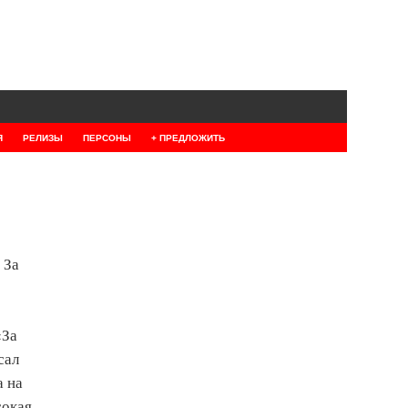
Я
РЕЛИЗЫ
ПЕРСОНЫ
+ ПРЕДЛОЖИТЬ
 За
«За
сал
а на
сокая