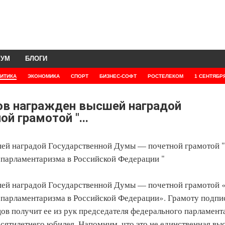
РУМ
БЛОГИ
ИТИКА
ЭКОНОМИКА
СПОРТ
БИЗНЕС-СОФТ
РОСТЕЛЕКОМ
1 СЕНТЯБР
ов награжден высшей наградой
й грамотой "...
ей наградой Государственной Думы — почетной грамотой "
и парламентаризма в Российской Федерации "
ей наградой Государственной Думы — почетной грамотой 
и парламентаризма в Российской Федерации». Грамоту подпи
в получит ее из рук председателя федерального парламент
ятилетнего юбилея. Напомним, что это не единственная вы