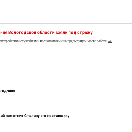
ния Вологодской области взяли под стражу
лоупотреблении служебными полномочиями на предыдущем месте работы
→
огодчине
кий памятник Сталину его поставщику