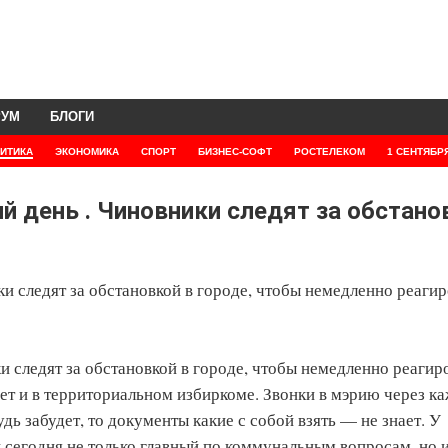
РУМ
БЛОГИ
ИТИКА
ЭКОНОМИКА
СПОРТ
БИЗНЕС-СОФТ
РОСТЕЛЕКОМ
1 СЕНТЯБР
ий день . Чиновники следят за обстано
и следят за обстановкой в городе, чтобы немедленно реагир
 следят за обстановкой в городе, чтобы немедленно реагир
т и в территориальном избиркоме. Звонки в мэрию через к
дь забудет, то документы какие с собой взять — не знает. У
 сегодня не только главный по коммунальным вопросам, но и