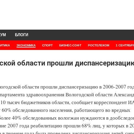
РУМ
БЛОГИ
ИТИКА
ЭКОНОМИКА
СПОРТ
БИЗНЕС-СОФТ
РОСТЕЛЕКОМ
1 СЕНТЯБР
ской области прошли диспансеризацию
логодской области прошли диспансеризацию в 2006-2007 год
епартамента здравоохранения Вологодской области Алексан
110 тысяч бюджетников области, сообщает корреспондент И
 60% обследованного населения, работающего во вредных
 более 40% обследованных вологжан нуждаются в дообследо
ние 2007 года реабилитацию прошли 68% лиц, у которых в 2
 в течение года была проведена диспансеризация детей-сир