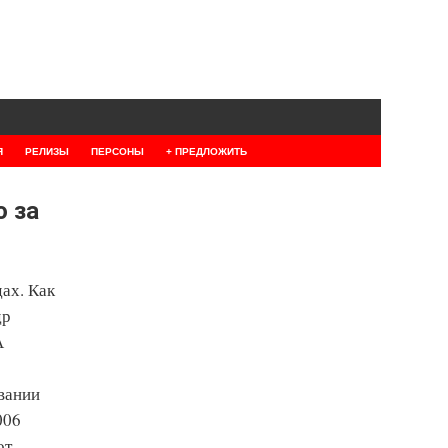
Я
РЕЛИЗЫ
ПЕРСОНЫ
+ ПРЕДЛОЖИТЬ
 за
ах. Как
др
А
вании
006
от.