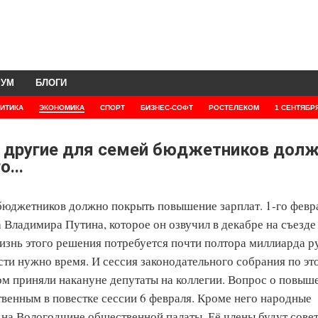
РУМ
БЛОГИ
ИТИКА
ЭКОНОМИКА
СПОРТ
БИЗНЕС-СОФТ
РОСТЕЛЕКОМ
1 СЕНТЯБР
е другие для семей бюджетников дол
...
бюджетников должно покрыть повышение зарплат. 1-го февр
а Владимира Путина, которое он озвучил в декабре на съезде
изнь этого решения потребуется почти полтора миллиарда р
ти нужно время. И сессия законодательного собрания по эт
том приняли накануне депутаты на коллегии. Вопрос о повыш
твенным в повестке сессии 6 февраля. Кроме него народные
на Вологодчине общественной палаты. Её члены будут сове