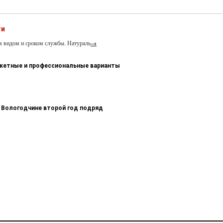
ти
м видом и сроком службы. Натураль
→
джетные и профессиональные варианты
 Вологодчине второй год подряд