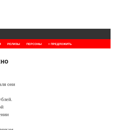
Я
РЕЛИЗЫ
ПЕРСОНЫ
+ ПРЕДЛОЖИТЬ
жно
аля они
ублей.
ой
ении
тникам