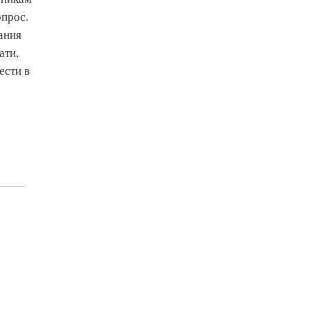
опрос.
ания
ати,
ести в