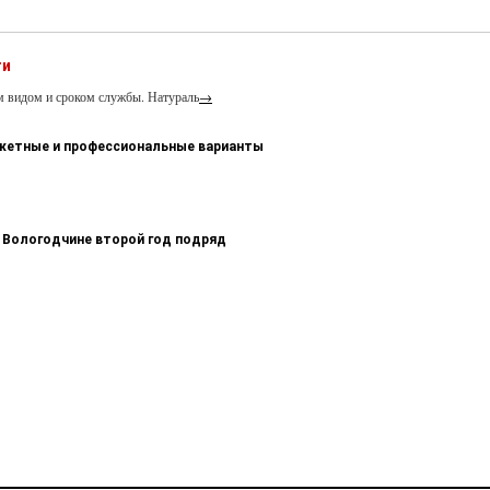
ти
м видом и сроком службы. Натураль
→
джетные и профессиональные варианты
 Вологодчине второй год подряд