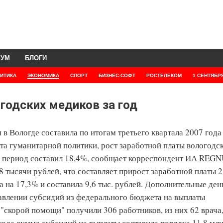
РУМ
БЛОГИ
ИТИКА
ЭКОНОМИКА
СПОРТ
БИЗНЕС-СОФТ
РОСТЕЛЕКОМ
1 СЕНТЯБР
годских медиков за год
 в Вологде составила по итогам третьего квартала 2007 года
та гуманитарной политики, рост заработной платы вологодс
й период составил 18,4%, сообщает корреспондент ИА REG
8 тысячи рублей, что составляет прирост заработной платы 2
 на 17,3% и составила 9,6 тыс. рублей. Дополнительные ден
авлении субсидий из федерального бюджета на выплаты
скорой помощи" получили 306 работников, из них 62 врача,
года сумма субсидий на выплаты составила порядка 11,8 млн