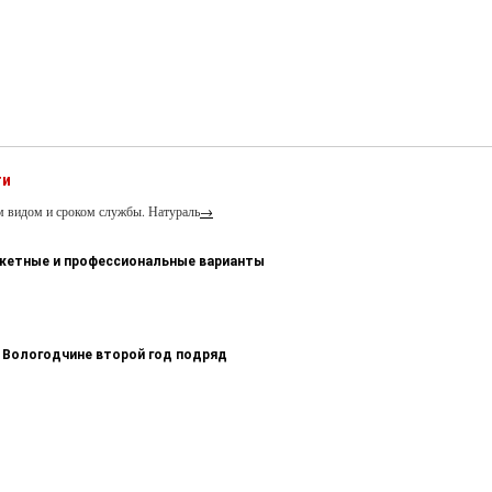
ти
м видом и сроком службы. Натураль
→
джетные и профессиональные варианты
 Вологодчине второй год подряд