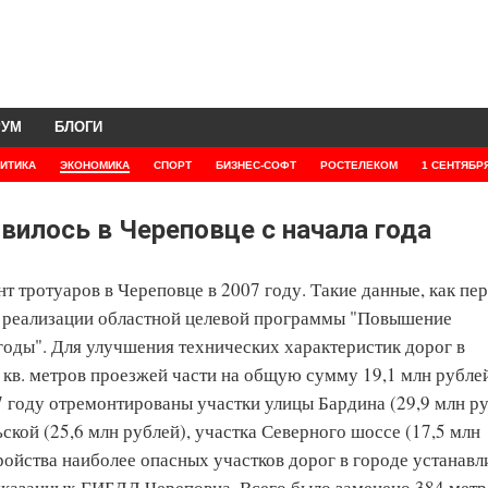
РУМ
БЛОГИ
ИТИКА
ЭКОНОМИКА
СПОРТ
БИЗНЕС-СОФТ
РОСТЕЛЕКОМ
1 СЕНТЯБР
вилось в Череповце с начала года
 тротуаров в Череповце в 2007 году. Такие данные, как пе
 реализации областной целевой программы "Повышение
годы". Для улучшения технических характеристик дорог в
кв. метров проезжей части на общую сумму 19,1 млн рубле
07 году отремонтированы участки улицы Бардина (29,9 млн ру
ьской (25,6 млн рублей), участка Северного шоссе (17,5 млн
тройства наиболее опасных участков дорог в городе устанав
казанных ГИБДД Череповца. Всего было заменено 384 метр