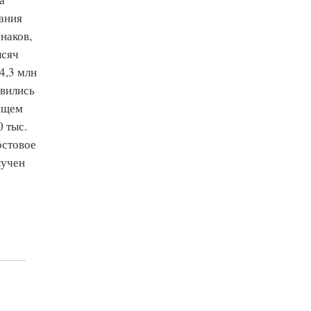
ания
наков,
ысяч
4,3 млн
явились
кущем
 тыс.
остовое
лучен