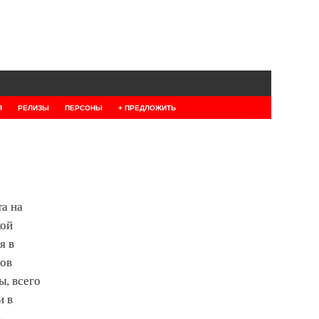
Я
РЕЛИЗЫ
ПЕРСОНЫ
+ ПРЕДЛОЖИТЬ
та на
кой
я в
ров
ы, всего
и в
-