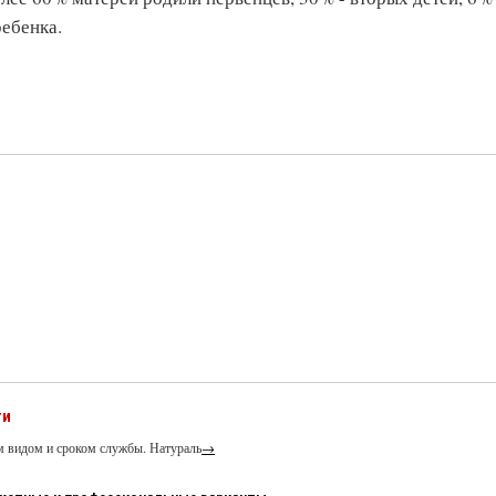
ребенка.
ти
м видом и сроком службы. Натураль
→