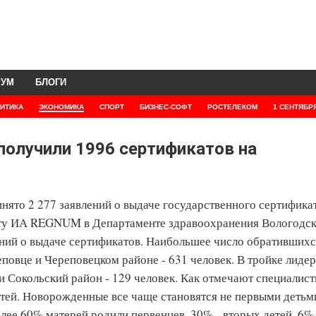
РУМ
БЛОГИ
ИТИКА
ЭКОНОМИКА
СПОРТ
БИЗНЕС-СОФТ
РОСТЕЛЕКОМ
1 СЕНТЯБР
получили 1996 сертификатов на
инято 2 277 заявлений о выдаче государственного сертифика
нту ИА REGNUM в Департаменте здравоохранения Вологодс
ний о выдаче сертификатов. Наибольшее число обратившихс
овце и Череповецком районе - 631 человек. В тройке лиде
и Сокольский район - 129 человек. Как отмечают специалист
детей. Новорожденные все чаще становятся не первыми детьм
лее 60% матерей родили первенцев, 30% - вторых детей, 6% 