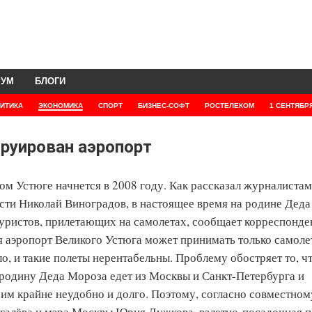
РУМ
БЛОГИ
ИТИКА
ЭКОНОМИКА
СПОРТ
БИЗНЕС-СОФТ
РОСТЕЛЕКОМ
1 СЕНТЯБР
труирован аэропорт
ом Устюге начнется в 2008 году. Как рассказал журналистам
сти Николай Виноградов, в настоящее время на родине Деда
туристов, прилетающих на самолетах, сообщает корреспонд
я аэропорт Великого Устюга может принимать только самоле
о, и такие полеты нерентабельны. Проблему обостряет то, чт
родину Деда Мороза едет из Москвы и Санкт-Петербурга и
 им крайне неудобно и долго. Поэтому, согласно совместном
галёва и мэра Москвы Юрия Лужкова, взлетно-посадочная п