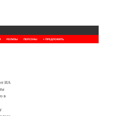
Я
РЕЛИЗЫ
ПЕРСОНЫ
+ ПРЕДЛОЖИТЬ
ент ИА
ты
о в
у
олоса