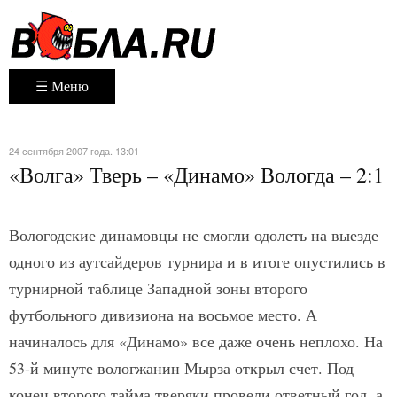
☰ Меню
24 сентября 2007 года. 13:01
«Волга» Тверь – «Динамо» Вологда – 2:1
Вологодские динамовцы не смогли одолеть на выезде
одного из аутсайдеров турнира и в итоге опустились в
турнирной таблице Западной зоны второго
футбольного дивизиона на восьмое место. А
начиналось для «Динамо» все даже очень неплохо. На
53-й минуте вологжанин Мырза открыл счет. Под
конец второго тайма тверяки провели ответный гол, а