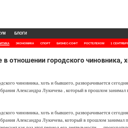
РУМ
БЛОГИ
ИТИКА
ЭКОНОМИКА
СПОРТ
БИЗНЕС-СОФТ
РОСТЕЛЕКОМ
1 СЕНТЯБР
 в отношении городского чиновника, 
ского чиновника, хоть и бывшего, разворачивается сегодня
собрания Александра Лукичева , который в прошлом занимал 
ского чиновника, хоть и бывшего, разворачивается сегодня
собрания Александра Лукичева, который в прошлом занимал 
ересует как раз этот период его деятельности — прокурату