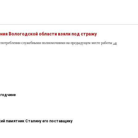
ния Вологодской области взяли под стражу
лоупотреблении служебными полномочиями на предыдущем месте работы
→
огодчине
кий памятник Сталину его поставщику