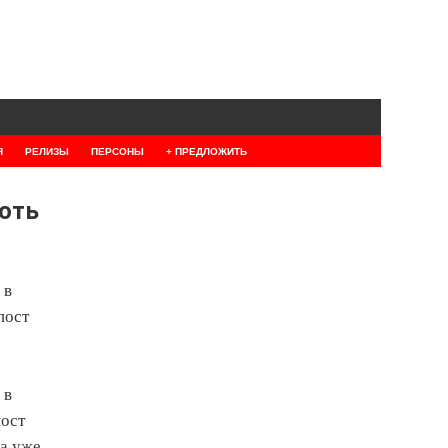
Я
РЕЛИЗЫ
ПЕРСОНЫ
+ ПРЕДЛОЖИТЬ
хоть
 в
пост
 в
пост
ра уже