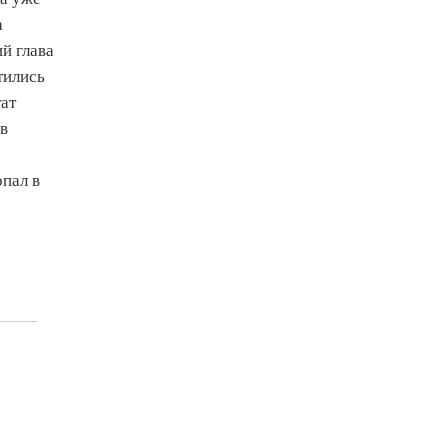
а
й глава
тились
тат
 в
опал в