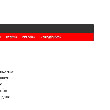
Я
РЕЛИЗЫ
ПЕРСОНЫ
+ ПРЕДЛОЖИТЬ
ько что
аншея —
ые
нтин
е дано