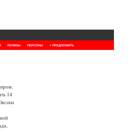
Я
РЕЛИЗЫ
ПЕРСОНЫ
+ ПРЕДЛОЖИТЬ
ниром,
ять 14
Оксана
рной
ада,