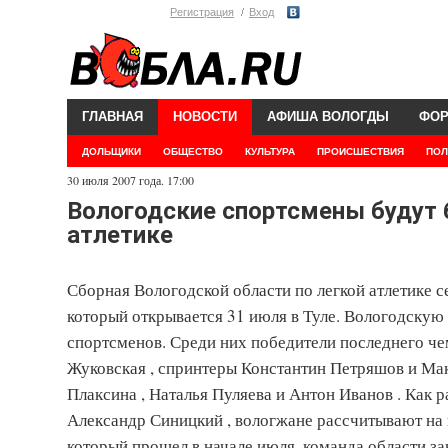
Регистрация
Вход
ГЛАВНАЯ
НОВОСТИ
АФИША ВОЛОГДЫ
ФО
ДОЛЬЩИКИ
ОБЩЕСТВО
КУЛЬТУРА
ПРОИСШЕСТВИЯ
ПОЛ
30 июля 2007 года. 17:00
Вологодские спортсмены будут б
атлетике
Сборная Вологодской области по легкой атлетике 
который открывается 31 июля в Туле. Вологодскую о
спортсменов. Среди них победители последнего чем
Жуковская , спринтеры Константин Петряшов и Ма
Плаксина , Наталья Пуляева и Антон Иванов . Ка
Александр Синицкий , вологжане рассчитывают на в
который прошел в начале июля, команда области за