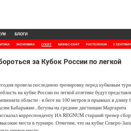
РУМ
БЛОГИ
ИТИКА
ЭКОНОМИКА
СПОРТ
БИЗНЕС-СОФТ
РОСТЕЛЕКОМ
1 СЕНТЯБР
ороться за Кубок России по легкой
сегодня провела последнюю тренировку перед кубковым тур
бласть на кубке России по легкой атлетике будут представл
пионата области - в беге на 100 метров и прыжках в длину 
ксим Бабарыкин , бегуны на средние дистанции Маргарита
к рассказал корреспонденту ИА REGNUM старший тренер сбо
ысокие места в турнире. Отметим, что на кубке Северо-Зап
няла первое место.