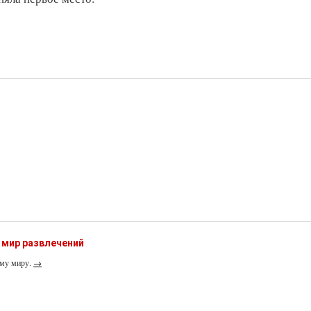
 мир развлечений
ему миру.
→