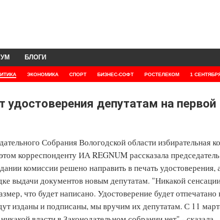
РУМ
БЛОГИ
ИТИКА
ЭКОНОМИКА
СПОРТ
БИЗНЕС-СОФТ
РОСТЕЛЕКОМ
1 СЕНТЯБР
т удостоверения депутатам на первой
дательного Собрания Вологодской области избирательная к
Об этом корреспонденту ИА REGNUM рассказала председатель
дании комиссии решено направить в печать удостоверения, 
дке выдачи документов новым депутатам. "Никакой сенсации
азмер, что будет написано. Удостоверение будет отпечатано 
удут изданы и подписаны, мы вручим их депутатам. С 11 мар
никакой власти в Законодательном собрании нет" - сказала