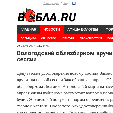
Регистрация
Вход
ГЛАВНАЯ
НОВОСТИ
АФИША ВОЛОГДЫ
ФО
ДОЛЬЩИКИ
ОБЩЕСТВО
КУЛЬТУРА
ПРОИСШЕСТВИЯ
ПОЛ
26 марта 2007 года. 14:00
Вологодский облизбирком вручи
сессии
Депутатские удостоверения новому составу Законо
вручит на первой сессии Заксобрания 4 апреля. 
облизбиркома Людмила Антонова. 26 марта на засе
апреля члены избиркома рассмотрят вопрос о поря
будет. Это деловой документ, нормы определены, р
твердом картоне. После того, как удостоверения б
года полномочия депутатов были окончены, сейчас 