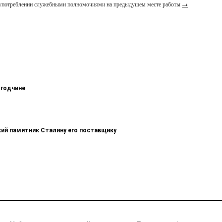
лоупотреблении служебными полномочиями на предыдущем месте работы
→
огодчине
кий памятник Сталину его поставщику