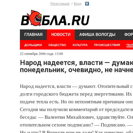
Регистрация
Вход
ГЛАВНАЯ
НОВОСТИ
АФИША ВОЛОГДЫ
ФО
ДОЛЬЩИКИ
ОБЩЕСТВО
КУЛЬТУРА
ПРОИСШЕСТВИЯ
ПОЛ
22 сентября 2006 года. 13:00
Народ надеется, власти — думаю
понедельник, очевидно, не начн
Народ надеется, власти — думают. Отопительный се
долги городского бюджета перед энергетиками. Их
подаче тепла есть. Но по непонятным причинам оно
Сегодня мы получили комментарий от председател
беседы: — Валентин Михайлович, здравствуйте. Ол
отопительном сезоне подписано? — Подписано. —
Ну и что? В Воркуте еще не дали! Как известно, об