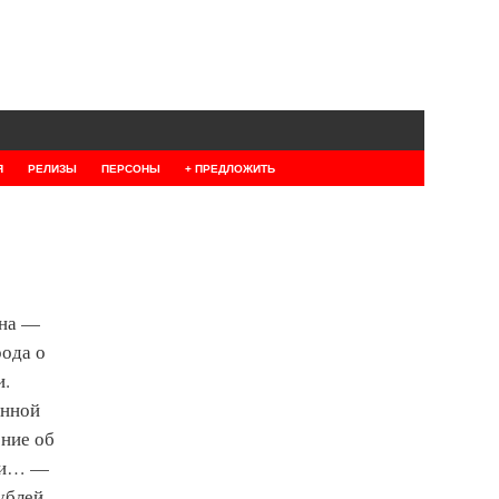
Я
РЕЛИЗЫ
ПЕРСОНЫ
+ ПРЕДЛОЖИТЬ
ина —
рода о
и.
онной
ение об
али… —
рублей