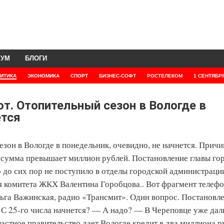
РУМ
БЛОГИ
ИТИКА
ЭКОНОМИКА
СПОРТ
БИЗНЕС-СОФТ
РОСТЕЛЕКОМ
1 СЕНТЯБР
т. Отопительный сезон в Вологде в
ется
зон в Вологде в понедельник, очевидно, не начнется. Прич
 сумма превышает миллион рублей. Постановление главы го
 до сих пор не поступило в отделы городской администраци
я комитета ЖКХ Валентина Горобцова.. Вот фрагмент телеф
ьга Важинская, радио «Трансмит». Один вопрос. Постановл
 С 25-го числа начнется? — А надо? — В Череповце уже д
ластное правительство дает Вологде кредит в два миллиона 