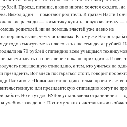
 рублей. Проезд, питание, в кино иногда хочется сходить, да
ека. Выход один — помогают родители. К тратам Насти Гон
о женские расходы — косметику купить, новую кофточку — н
 помощь родителей, ни на помощь властей уже давно не
 на порядок выше, чем у остальных. К тому же Настя зараба
оих доходов смогут смело плюсовать еще семьдесят рублей. 
подняли на 70 рублей стипендию всем учащимся техникумов
ов рассчитывать на повышение пока не приходится. Разве, ч
получать повышенную стипендию, а тем, кто учиться на одн
и президента. Вот здесь постараться стоит, говорит прорект
ндр Плеханов: «Повысили стипендию только правительствен
авительственную или президентскую стипендию могут не пр
й работе. Но и тут для ВУЗов установлены ограничения — о
на учебное заведение. Поэтому таких счастливчиков в облас