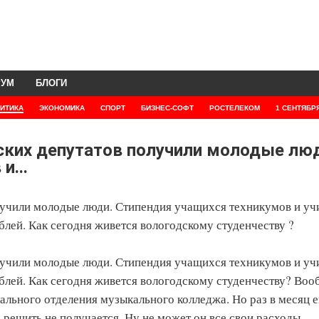
РУМ
БЛОГИ
ИТИКА
ЭКОНОМИКА
СПОРТ
БИЗНЕС-СОФТ
РОСТЕЛЕКОМ
1 СЕНТЯБР
ских депутатов получили молодые лю
и...
лучили молодые люди. Стипендия учащихся техникумов и уч
блей. Как сегодня живется вологодскому студенчеству ?
лучили молодые люди. Стипендия учащихся техникумов и уч
ублей. Как сегодня живется вологодскому студенчеству? Воо
кального отделения музыкального колледжа. Но раз в месяц 
е решить не получается. Ну не может он все свои расходы