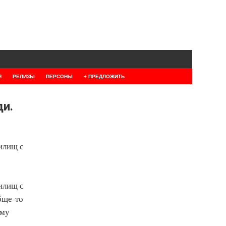
Я
РЕЛИЗЫ
ПЕРСОНЫ
+ ПРЕДЛОЖИТЬ
ди.
илищ с
илищ с
бще-то
ему