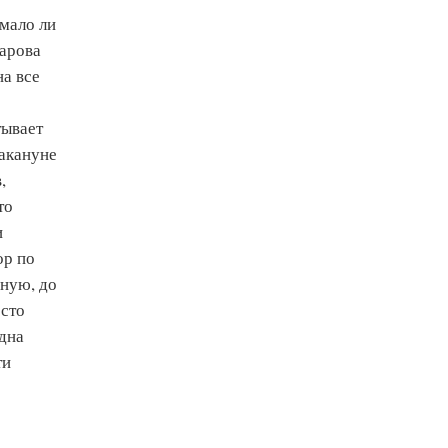
 мало ли
чарова
а все
тывает
Накануне
,
то
и
ор по
ную, до
осто
дна
ти