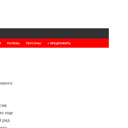
Я
РЕЛИЗЫ
ПЕРСОНЫ
+ ПРЕДЛОЖИТЬ
енного
сия
то еще
й ряд
сего