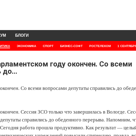
РУМ
БЛОГИ
ИТИКА
ЭКОНОМИКА
СПОРТ
БИЗНЕС-СОФТ
РОСТЕЛЕКОМ
1 СЕНТЯБР
арламентском году окончен. Со всеми
до...
окончен. Со всеми вопросами депутаты справились до обед
окончен. Сессия ЗСО только что завершилась в Вологде. Сес
 депутаты справились до обеденного перерыва. Напомним, ч
 Сегодня работа прошла продуктивно. Как результат — целы
нетехнических учреждений повысили стипендию, правда, в