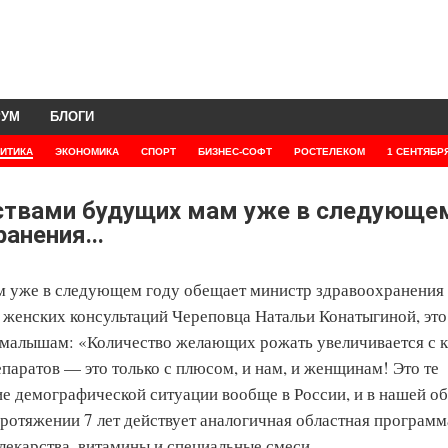
РУМ
БЛОГИ
ИТИКА
ЭКОНОМИКА
СПОРТ
БИЗНЕС-СОФТ
РОСТЕЛЕКОМ
1 СЕНТЯБР
ствами будущих мам уже в следующе
анения...
м уже в следующем году обещает министр здравоохранения
женских консультаций Череповца Натальи Конатыгиной, это
м малышам: «Количество желающих рожать увеличивается с
епаратов — это только с плюсом, и нам, и женщинам! Это те
е демографической ситуации вообще в России, и в нашей об
ротяжении 7 лет действует аналогичная областная программ
екарства, витамины и специальные смеси.